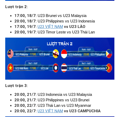
Lượt trận 2:
17:00, 18/7:
U23 Brunei vs U23 Malaysia
20:00, 18/7:
U23 Philippines vs U23 Indonesia
17:00, 19/7:
U23 VIỆT NAM
vs U23 LÀO
20:00, 19/7:
U23 Timor Leste vs U23 Thái Lan
Lượt trận 3:
20:00, 21/7:
U23 Indonesia vs U23 Malaysia
20:00, 21/7:
U23 Philippines vs U23 Brunei
20:00, 22/7:
U23 Thái Lan vs U23 Myanmar
20:00, 22/7:
U23 VIỆT NAM
vs U23 CAMPUCHIA