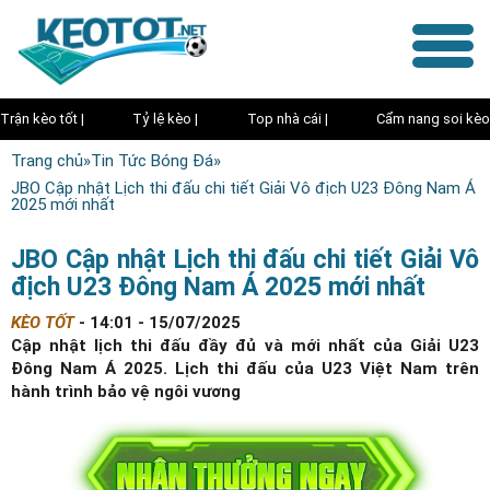
Trận kèo tốt |
Tỷ lệ kèo |
Top nhà cái |
Cẩm nang soi kèo
Trang chủ
»
Tin Tức Bóng Đá
»
JBO Cập nhật Lịch thi đấu chi tiết Giải Vô địch U23 Đông Nam Á
2025 mới nhất
JBO Cập nhật Lịch thi đấu chi tiết Giải Vô
địch U23 Đông Nam Á 2025 mới nhất
KÈO TỐT
-
14:01 - 15/07/2025
Cập nhật lịch thi đấu đầy đủ và mới nhất của Giải U23
Đông Nam Á 2025. Lịch thi đấu của U23 Việt Nam trên
hành trình bảo vệ ngôi vương