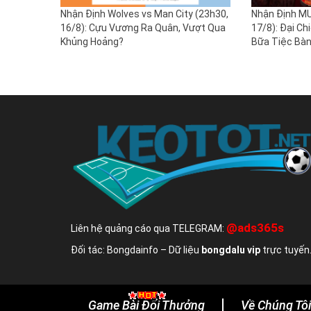
Nhận Định Wolves vs Man City (23h30,
Nhận Định MU
16/8): Cựu Vương Ra Quân, Vượt Qua
17/8): Đại Ch
Khủng Hoảng?
Bữa Tiệc Bà
@ads365s
Liên hệ quảng cáo qua TELEGRAM:
Đối tác: Bongdainfo – Dữ liệu
bongdalu vip
trực tuyến
Game Bài Đổi Thưởng
Về Chúng Tôi