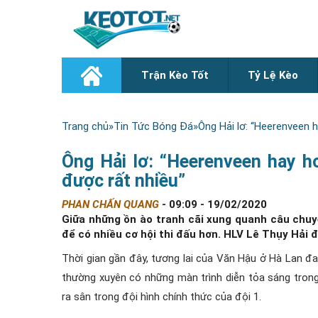
Trận Kèo Tốt
Tỷ Lệ Kèo
Trang chủ
»
Tin Tức Bóng Đá
»
Ông Hải lơ: “Heerenveen 
Ông Hải lơ: “Heerenveen hay h
được rất nhiều”
PHAN CHẤN QUANG
-
09:09 - 19/02/2020
Giữa những ồn ào tranh cãi xung quanh câu chuy
để có nhiều cơ hội thi đấu hơn. HLV Lê Thụy Hải đ
Thời gian gần đây, tương lai của Văn Hậu ở Hà Lan 
thường xuyên có những màn trình diễn tỏa sáng tron
ra sân trong đội hình chính thức của đội 1.