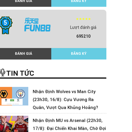
ĐÁNH GIÁ
ĐĂNG KÝ
5
Lượt đánh giá
695210
ĐÁNH GIÁ
ĐĂNG KÝ
TIN TỨC
Nhận Định Wolves vs Man City
(23h30, 16/8): Cựu Vương Ra
Quân, Vượt Qua Khủng Hoảng?
Nhận Định MU vs Arsenal (22h30,
17/8): Đại Chiến Khai Màn, Chờ Đợi