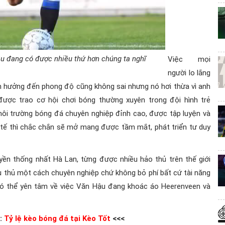
ậu đang có được nhiều thứ hơn chúng ta nghĩ
Việc mọi
người lo lắng
 hưởng đến phong độ cũng không sai nhưng nó hơi thừa vì anh
ược trao cơ hội chơi bóng thường xuyên trong đội hình trẻ
ôi trường bóng đá chuyên nghiệp đỉnh cao, được tập luyện và
 tế thì chắc chắn sẽ mở mang được tầm mắt, phát triển tư duy
yền thống nhất Hà Lan, từng được nhiều hảo thủ trên thế giới
 thủ một cách chuyên nghiệp chứ không bỏ phí bất cứ tài năng
có thể yên tâm về việc Văn Hậu đang khoác áo Heerenveen và
n:
Tỷ lệ kèo bóng đá tại Kèo Tốt
<<<