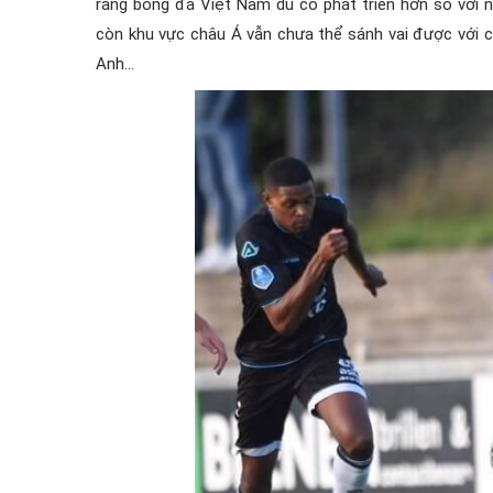
rằng bóng đá Việt Nam dù có phát triển hơn so với
còn khu vực châu Á vẫn chưa thể sánh vai được với c
Anh…