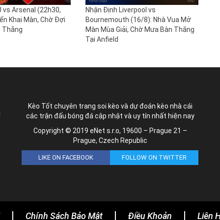
 vs Arsenal (22h30,
Nhận Định Liverpool vs
iến Khai Màn, Chờ Đợi
Bournemouth (16/8): Nhà Vua Mở
n Thắng
Màn Mùa Giải, Chờ Mưa Bàn Thắng
Tại Anfield
Kèo Tốt chuyên trang soi kèo và dự đoán kèo nhà cái
các trận đấu bóng đá cập nhật và uy tín nhất hiện nay
Copyright © 2019 eNet s.r.o, 19600 – Prague 21 –
Prague, Czech Republic
LIKE ON FACEBOOK
FOLLOW ON TWITTER
.
Chính Sách Bảo Mật
Điều Khoản
Liên 