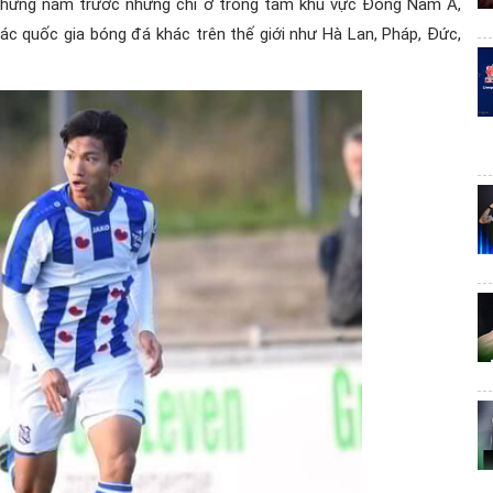
 những năm trước nhưng chỉ ở trong tầm khu vực Đông Nam Á,
ác quốc gia bóng đá khác trên thế giới như Hà Lan, Pháp, Đức,