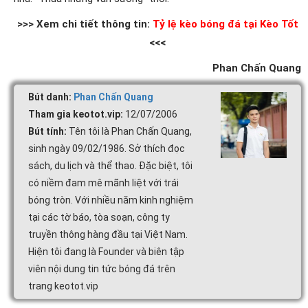
>>> Xem chi tiết thông tin:
Tỷ lệ kèo bóng đá tại Kèo Tốt
<<<
Phan Chấn Quang
Bút danh:
Phan Chấn Quang
Tham gia keotot.vip:
12/07/2006
Bút tính:
Tên tôi là Phan Chấn Quang,
sinh ngày 09/02/1986. Sở thích đọc
sách, du lịch và thể thao. Đặc biệt, tôi
có niềm đam mê mãnh liệt với trái
bóng tròn. Với nhiều năm kinh nghiệm
tại các tờ báo, tòa soạn, công ty
truyền thông hàng đầu tại Việt Nam.
Hiện tôi đang là Founder và biên tập
viên nội dung tin tức bóng đá trên
trang keotot.vip