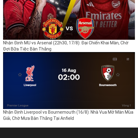
Nhận Định MU vs Arsenal (22h30, 17/8): Đại Chiến Khai Màn, Chờ
Đợi Bữa Tiệc Bàn Thắng
Nhận Định Liverpool vs Bournemouth (16/8): Nhà Vua Mở Màn Mùa
Giải, Chờ Mưa Bàn Thắng Tại Anfield