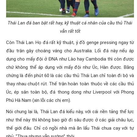
Thái Lan đá ban bật rất hay, kỹ thuật cá nhân của cầu thủ Thái
vẫn rất tốt
Còn Thái Lan. Họ đá rất kỹ thuật, ý đồ genge pressing ngay từ
đầu trận gây choáng váng cho Australia. Lối đá này nếu áp
dụng cho mấy đội ở ĐNA như Lào hay Cambodia thì còn được
chứ không thể áp dụng với mấy đội như Úc, Hàn được. Bằng
chứng là đến phút 60 là các cầu thủ Thái Lan chỉ toàn đi bộ và
thay nhau chuột rút. Thế trận hoàn toàn thuộc về các cầu thủ
Úc, ép sân toàn bộ, đá thong dong như Liverpool với Phong
Phú Hà Nam (xin lỗi các chị em).
Nói chung lại là, Thái Lan đá kiểu này, với cái nền tảng thể lực
như thế này thì không bao giờ đi sâu được ở các giải châu lục,
thế giới đâu. Chỉ có ngồi nhà mà ăn lẩu Thái chua cay với tự
nhủ: “Thua nhưng vẫn sướng” thôi.