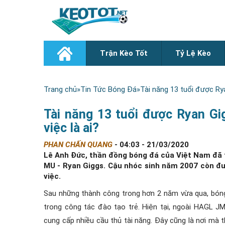
Trận Kèo Tốt
Tỷ Lệ Kèo
Trang chủ
»
Tin Tức Bóng Đá
»
Tài năng 13 tuổi được Ry
Tài năng 13 tuổi được Ryan Gi
việc là ai?
PHAN CHẤN QUANG
-
04:03 - 21/03/2020
Lê Anh Đức, thần đồng bóng đá của Việt Nam đã t
MU - Ryan Giggs. Cậu nhóc sinh năm 2007 còn đ
việc.
Sau những thành công trong hơn 2 năm vừa qua, bóng
trong công tác đào tạo trẻ. Hiện tại, ngoài HAGL J
cung cấp nhiều cầu thủ tài năng. Đây cũng là nơi m