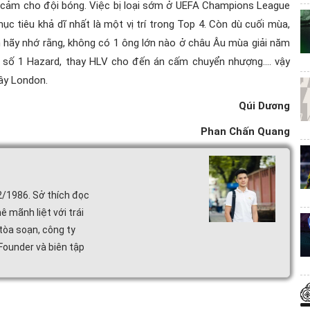
cảm cho đội bóng. Việc bị loại sớm ở UEFA Champions League
mục tiêu khả dĩ nhất là một vị trí trong Top 4. Còn dù cuối mùa,
an hãy nhớ rằng, không có 1 ông lớn nào ở châu Âu mùa giải năm
o số 1 Hazard, thay HLV cho đến án cấm chuyển nhượng…. vậy
ây London.
Qúi Dương
Phan Chấn Quang
2/1986. Sở thích đọc
ê mãnh liệt với trái
tòa soạn, công ty
 Founder và biên tập