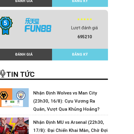
ĐÁNH GIÁ
ĐĂNG KÝ
5
Lượt đánh giá
695210
ĐÁNH GIÁ
ĐĂNG KÝ
TIN TỨC
Nhận Định Wolves vs Man City
(23h30, 16/8): Cựu Vương Ra
Quân, Vượt Qua Khủng Hoảng?
Nhận Định MU vs Arsenal (22h30,
17/8): Đại Chiến Khai Màn, Chờ Đợi