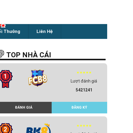
ổi Thưởng
Liên Hệ
TOP NHÀ CÁI
1
Lượt đánh giá
5421241
ĐÁNH GIÁ
ĐĂNG KÝ
2