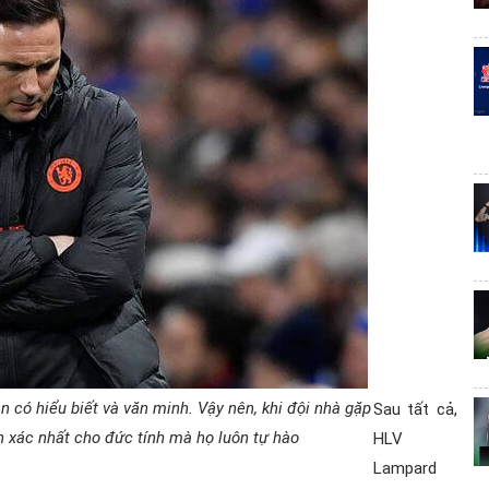
n có hiểu biết và văn minh. Vậy nên, khi đội nhà gặp
Sau tất cả,
h xác nhất cho đức tính mà họ luôn tự hào
HLV
Lampard