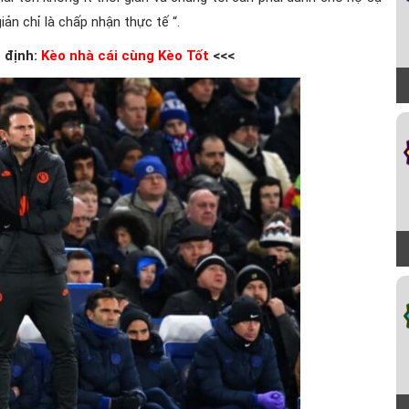
iản chỉ là chấp nhận thực tế “.
 định:
Kèo nhà cái cùng Kèo Tốt
<<<