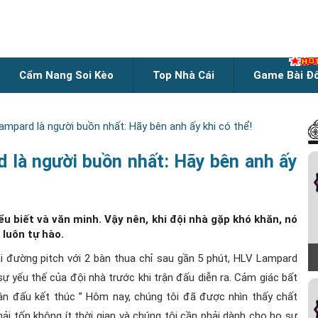
Cẩm Nang Soi Kèo
Top Nhà Cái
Game Bài Đ
ampard là người buồn nhất: Hãy bên anh ấy khi có thể!
 là người buồn nhất: Hãy bên anh ấy
ểu biết và văn minh. Vậy nên, khi đội nhà gặp khó khăn, nó
 luôn tự hào.
i đường pitch với 2 bàn thua chỉ sau gần 5 phút, HLV Lampard
ự yếu thế của đội nhà trước khi trận đấu diễn ra. Cảm giác bất
rận đấu kết thúc ” Hôm nay, chúng tôi đã được nhìn thấy chất
i tốn không ít thời gian và chúng tôi cần phải dành cho họ sự