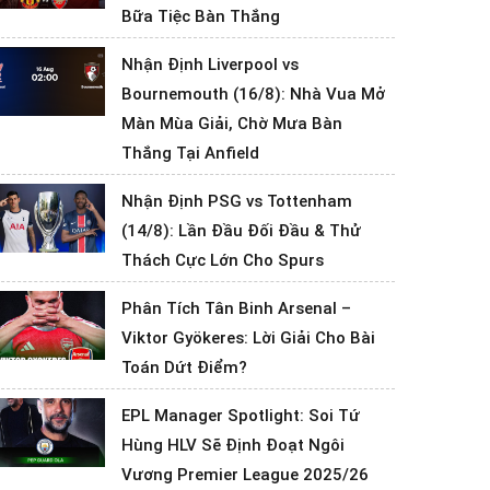
Bữa Tiệc Bàn Thắng
Nhận Định Liverpool vs
Bournemouth (16/8): Nhà Vua Mở
Màn Mùa Giải, Chờ Mưa Bàn
Thắng Tại Anfield
Nhận Định PSG vs Tottenham
(14/8): Lần Đầu Đối Đầu & Thử
Thách Cực Lớn Cho Spurs
Phân Tích Tân Binh Arsenal –
Viktor Gyökeres: Lời Giải Cho Bài
Toán Dứt Điểm?
EPL Manager Spotlight: Soi Tứ
Hùng HLV Sẽ Định Đoạt Ngôi
Vương Premier League 2025/26