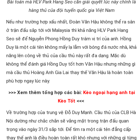
Bài toán mà HLV Park Hang Seo cần giải quyết lúc này chính là
hàng thủ của đội tuyển quốc gia Việt Nam
Nếu như trường hợp xấu nhất, Đoàn Văn Hậu không thể ra sân
ở trận đấu sắp tới với Malaysia thì khả năng HLV Park Hang
Seo sẽ để Nguyễn Phong Hồng Duy trám vị trí của anh. Hồng
Duy là một cái tên không mấy lạ lẫm với bóng đá nước nhà, khả
năng lên công về thủ của cầu thủ này rất đa dạng. Mặc dù
không thể đánh giá Hồng Duy tốt hơn Văn Hậu nhưng những gì
mà cầu thủ Hoàng Anh Gia Lai thay thế Văn Hậu là hoàn toàn
phù hợp ngay lúc này.
>>> Xem thêm tổng hợp các bài:
Kèo ngoại hạng anh tại
Kèo Tốt
<<<
Về trường hợp của trung vệ Đỗ Duy Mạnh. Cầu thủ của CLB Hà
Nội dường như chắc chắn sẽ vắng mặt trong trận đấu quan
trọng vào ngày 31/3 sắp tới. Để tìm ra một cái tên đẳng cấp
thay thế anh là điều hoàn toàn rất khó nhưng với những gì từng