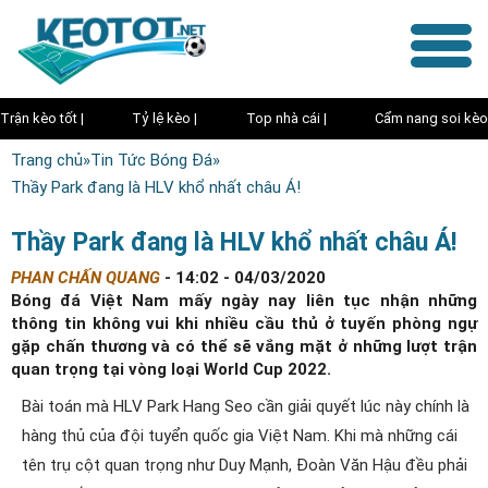
Trận kèo tốt |
Tỷ lệ kèo |
Top nhà cái |
Cẩm nang soi kèo
Trang chủ
»
Tin Tức Bóng Đá
»
Thầy Park đang là HLV khổ nhất châu Á!
Thầy Park đang là HLV khổ nhất châu Á!
PHAN CHẤN QUANG
-
14:02 - 04/03/2020
Bóng đá Việt Nam mấy ngày nay liên tục nhận những
thông tin không vui khi nhiều cầu thủ ở tuyến phòng ngự
gặp chấn thương và có thể sẽ vắng mặt ở những lượt trận
quan trọng tại vòng loại World Cup 2022.
Bài toán mà HLV Park Hang Seo cần giải quyết lúc này chính là
hàng thủ của đội tuyển quốc gia Việt Nam. Khi mà những cái
tên trụ cột quan trọng như Duy Mạnh, Đoàn Văn Hậu đều phải