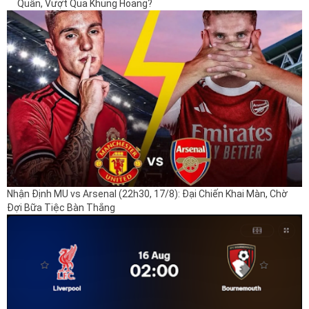
Quân, Vượt Qua Khủng Hoảng?
Nhận Định MU vs Arsenal (22h30, 17/8): Đại Chiến Khai Màn, Chờ
Đợi Bữa Tiệc Bàn Thắng