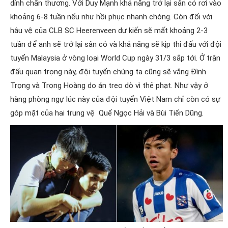
dính chấn thương. Với Duy Mạnh khả năng trở lại sân cỏ rơi vào
khoảng 6-8 tuần nếu như hồi phục nhanh chóng. Còn đối với
hậu vệ của CLB SC Heerenveen dự kiến sẽ mất khoảng 2-3
tuần để anh sẽ trở lại sân cỏ và khả năng sẽ kịp thi đấu với đội
tuyển Malaysia ở vòng loại World Cup ngày 31/3 sắp tới. Ở trận
đấu quan trọng này, đội tuyển chúng ta cũng sẽ vắng Đình
Trọng và Trọng Hoàng do án treo dò vì thẻ phạt. Như vậy ở
hàng phòng ngự lúc này của đội tuyển Việt Nam chỉ còn có sự
góp mặt của hai trung vệ Quế Ngọc Hải và Bùi Tiến Dũng.