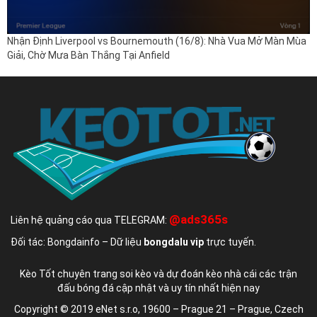
Nhận Định Liverpool vs Bournemouth (16/8): Nhà Vua Mở Màn Mùa
Giải, Chờ Mưa Bàn Thắng Tại Anfield
@ads365s
Liên hệ quảng cáo qua TELEGRAM:
Đối tác: Bongdainfo – Dữ liệu
bongdalu vip
trực tuyến.
Kèo Tốt chuyên trang soi kèo và dự đoán kèo nhà cái các trận
đấu bóng đá cập nhật và uy tín nhất hiện nay
Copyright © 2019 eNet s.r.o, 19600 – Prague 21 – Prague, Czech