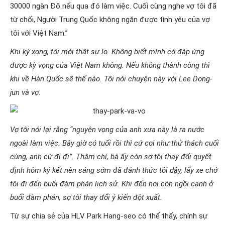
30000 ngàn Đô nếu qua đó làm việc. Cuối cùng nghe vợ tôi đã
từ chối, Người Trung Quốc không ngăn được tình yêu của vợ
tôi với Việt Nam.”
Khi ký xong, tôi mới thật sự lo. Không biết mình có đáp ứng
được kỳ vọng của Việt Nam không. Nếu không thành công thì
khi về Hàn Quốc sẽ thế nào. Tôi nói chuyện này với Lee Dong-
jun và vợ.
Vợ tôi nói lại rằng “nguyện vọng của anh xưa này là ra nước
ngoài làm việc. Bây giờ có tuổi rồi thì cứ coi như thử thách cuối
cùng, anh cứ đi đi”. Thậm chí, bà ấy còn sợ tôi thay đổi quyết
định hôm ký kết nên sáng sớm đã đánh thức tôi dậy, lấy xe chở
tôi đi đến buổi đàm phán lịch sử. Khi đến nơi còn ngồi cạnh ở
buổi đàm phán, sợ tôi thay đổi ý kiến đột xuất.
Từ sự chia sẻ của HLV Park Hang-seo có thể thấy, chính sự