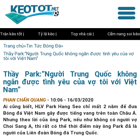
Trận kèo tốt |
Tỷ lệ kèo |
Top nhà cái |
Cẩm nang soi kèo
Trang chủ
»
Tin Tức Bóng Đá
»
Thầy Park:”Người Trung Quốc không ngăn được tình yêu của vợ
tôi với Việt Nam”
Thầy Park:”Người Trung Quốc không
ngăn được tình yêu của vợ tôi với Việt
Nam”
PHAN CHẤN QUANG
-
10:06 - 16/03/2020
Ai cũng biết, HLV Park Hang Seo chỉ mất 2 năm để đưa
Bóng đá Việt Nam gây được tiếng vang trên toàn Châu Á.
Nhưng theo lời của ông Park, nếu như không có người vợ
Choi Sang A, thì rất có thể thời điểm này ông Park đã là
người của Liên đoàn Bóng đá Trung Quốc.