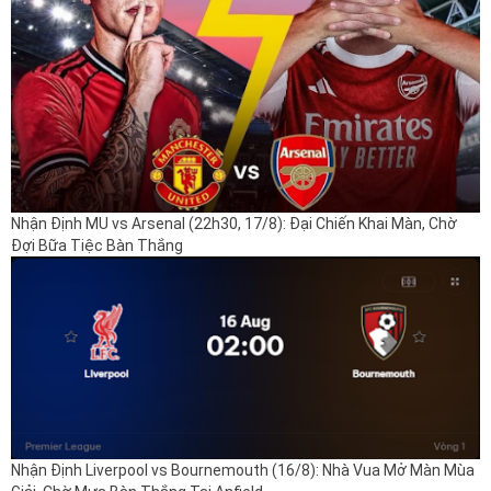
Nhận Định MU vs Arsenal (22h30, 17/8): Đại Chiến Khai Màn, Chờ
Đợi Bữa Tiệc Bàn Thắng
Nhận Định Liverpool vs Bournemouth (16/8): Nhà Vua Mở Màn Mùa