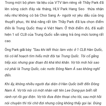
Trong một bộ phim tài liệu của VTV làm riêng về Thầy Park đã
lên sóng cách đây vài tháng, HLV Park Hang Seo thừa nhận
nếu như không có bà Choi Sang A- người vợ yêu dấu của ông
thuyết phục, thì khả năng rất lớn Thầy Park đã lựa chọn điểm
đến là Trung Quốc thay vì Việt Nam. Ở thời điểm đó, đã xuất
hiện 1 số CLB của Trung Quốc sẵn sàng trả ông mức lương rất
cao.
Ông Park giãi bày:
“Sau khi kết thúc làm việc ở 1 CLB Hàn Quốc,
tôi có kế hoạch tìm hiểu một đội tại Trung Quốc. Tôi cố gắng
tiếp xúc nhưng giai đoạn đó khá khó khăn. Vợ tôi mới hỏi sao
cứ phải là Trung Quốc, các nước Đông Nam Á sao không nghĩ
đến.
Khi ấy, không nhiều người đại diện ở Hàn Quốc biết đến Đông
Nam Á. Vợ tôi nói có một nhân vật tên Lee Dong-jun biết rất
rành rọt rồi gọi điện. Vợ tôi đưa điện thoại cho tôi, sau một hồi
nói chuyện thì tôi chờ đợi nhưng cũng không thấy gọi lại. Đúng