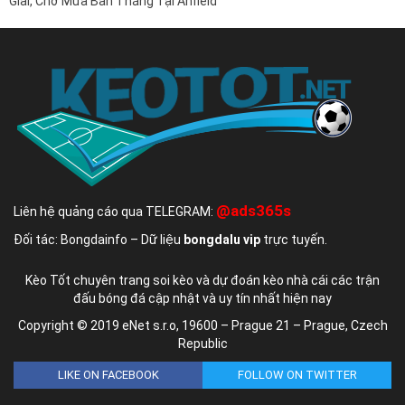
Giải, Chờ Mưa Bàn Thắng Tại Anfield
@ads365s
Liên hệ quảng cáo qua TELEGRAM:
Đối tác: Bongdainfo – Dữ liệu
bongdalu vip
trực tuyến.
Kèo Tốt chuyên trang soi kèo và dự đoán kèo nhà cái các trận
đấu bóng đá cập nhật và uy tín nhất hiện nay
Copyright © 2019 eNet s.r.o, 19600 – Prague 21 – Prague, Czech
Republic
LIKE ON FACEBOOK
FOLLOW ON TWITTER