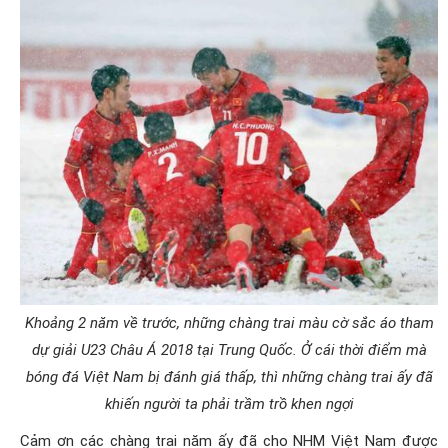
Khoảng 2 năm về trước, những chàng trai màu cờ sắc áo tham
dự giải U23 Châu Á 2018 tại Trung Quốc. Ở cái thời điểm mà
bóng đá Việt Nam bị đánh giá thấp, thì những chàng trai ấy đã
khiến người ta phải trầm trồ khen ngợi
Cảm ơn các chàng trai năm ấy đã cho NHM Việt Nam được