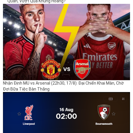
Quân, Vượt Qua Khủng Hoảng?
Nhận Định MU vs Arsenal (22h30, 17/8): Đại Chiến Khai Màn, Chờ
Đợi Bữa Tiệc Bàn Thắng