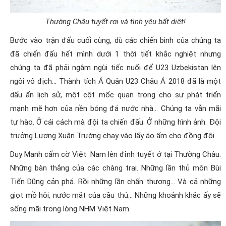
Thường Châu tuyết rơi và tình yêu bất diệt!
Bước vào trận đấu cuối cùng, dù các chiến binh của chúng ta
đã chiến đấu hết mình dưới 1 thời tiết khắc nghiệt nhưng
chúng ta đã phải ngậm ngùi tiếc nuối để U23 Uzbekistan lên
ngôi vô địch… Thành tích Á Quân U23 Châu Á 2018 đã là một
dấu ấn lịch sử, một cột mốc quan trọng cho sự phát triển
mạnh mẽ hơn của nền bóng đá nước nhà… Chúng ta vẫn mãi
tự hào. Ở cái cách mà đội ta chiến đấu. Ở những hình ảnh. Đội
trưởng Lương Xuân Trường chạy vào lấy áo ấm cho đồng đội
Duy Mạnh cấm cờ Việt Nam lên đỉnh tuyết ở tại Thường Châu.
Những bàn thắng của các chàng trai. Những lần thủ môn Bùi
Tiến Dũng cản phá. Rồi những lần chấn thương… Và cả những
giọt mồ hôi, nước mắt của cầu thủ… Những khoảnh khắc ấy sẽ
sống mãi trong lòng NHM Việt Nam.