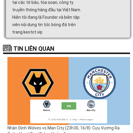
tại các tờ báo, tòa soạn, công ty
truyền thông hàng đầu tại Việt Nam.
Hiện tôi đang là Founder và biên tập
viên nội dung tin tức bóng đá trên
trang keotot.vip
TIN LIÊN QUAN
Nhận Định Wolves vs Man City (23h30, 16/8): Cựu Vương Ra