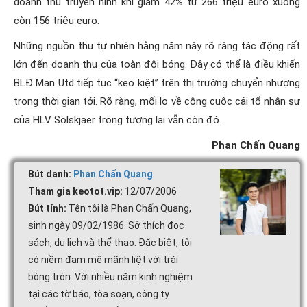
doanh thu truyền hình khi giảm 42% từ 266 triệu euro xuống
còn 156 triệu euro.
Những nguồn thu tự nhiên hằng năm này rõ ràng tác động rất
lớn đến doanh thu của toàn đội bóng. Đây có thể là điều khiến
BLĐ Man Utd tiếp tục “keo kiệt” trên thị trường chuyển nhượng
trong thời gian tới. Rõ ràng, mối lo về công cuộc cải tổ nhân sự
của HLV Solskjaer trong tương lai vẫn còn đó.
Phan Chấn Quang
Bút danh:
Phan Chấn Quang
Tham gia keotot.vip:
12/07/2006
Bút tính:
Tên tôi là Phan Chấn Quang,
sinh ngày 09/02/1986. Sở thích đọc
sách, du lịch và thể thao. Đặc biệt, tôi
có niềm đam mê mãnh liệt với trái
bóng tròn. Với nhiều năm kinh nghiệm
tại các tờ báo, tòa soạn, công ty