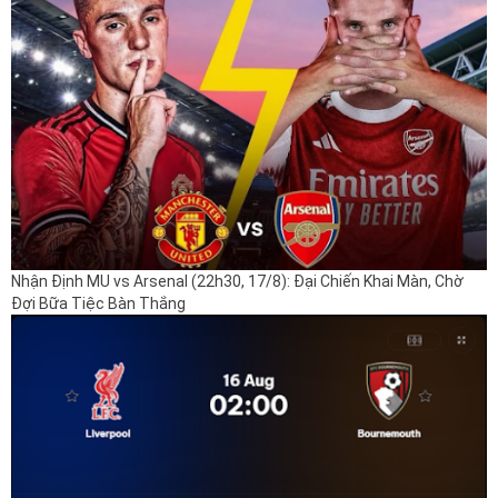
Nhận Định MU vs Arsenal (22h30, 17/8): Đại Chiến Khai Màn, Chờ
Đợi Bữa Tiệc Bàn Thắng