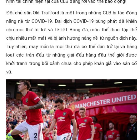
hình tài chính hiện tại của CLB đang rơi vào thế báo động!
Đội chủ sân Old Trafford là một trong những CLB bị tác động
nặng nề từ COVID-19. Đại dịch COVID-19 bùng phát đã khiến
cho mọi thứ trì trệ và tê liệt. Bóng đá, môn thể thao tập thể
chịu nhiều mất mát và bị ảnh hưởng nặng nề từ nguồn dịch này.
Tuy nhiên, may mắn là mọi thứ đã có thể dần trở lại và hàng
loạt các trận đấu từ những giải đấu hàng đầu thế giới được
khởi tranh trong bối cảnh chưa cho phép khán giả vào sân cổ
vũ.