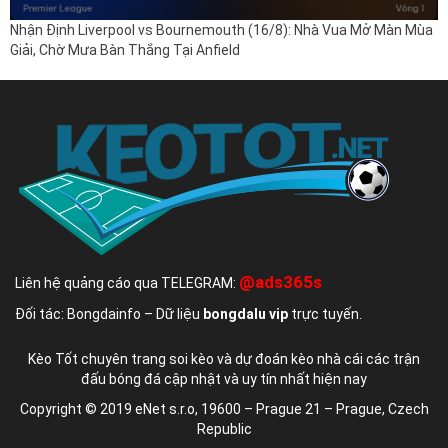
Nhận Định Liverpool vs Bournemouth (16/8): Nhà Vua Mở Màn Mùa
Giải, Chờ Mưa Bàn Thắng Tại Anfield
@ads365s
Liên hệ quảng cáo qua TELEGRAM:
Đối tác: Bongdainfo – Dữ liệu
bongdalu vip
trực tuyến.
Kèo Tốt chuyên trang soi kèo và dự đoán kèo nhà cái các trận
đấu bóng đá cập nhật và uy tín nhất hiện nay
Copyright © 2019 eNet s.r.o, 19600 – Prague 21 – Prague, Czech
Republic