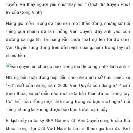
tuyển. Và thay người yêu như thay áo…” (trích tự truyện Phút
89 của Công Vinh).
Nắng gió miền Trung đã tạo nên một thần đồng, nhưng sự nổi
tiếng quá nhanh đã làm hỏng Văn Quyến, đẩy anh vào con
đường sa ngã khi tài năng vẫn chưa thật sự lên tới độ chín.
Văn Quyến từng đứng trên đỉnh vinh quang, nắm trong tay rất
nhiều tiền.
Những bản hợp đồng hấp dẫn cho phép anh sở hữu chiếc xe
“xịn” nhất của những năm 2000. Văn Quyến còn dùng tới 4 sim
điện thoại, và cứ mẫu nào mới ra là bản thân đã có trong tay.
Cứ thế, thần đồng một thời sống trong vỏ bọc một người nổi
tiếng, nhưng lại không được bảo bọc trước cạm bẫy.
Bi kịch xảy ra tại kỳ SEA Games 23. Văn Quyến cùng 6 cầu thủ
khác trong đội U23 Việt Nam bị bắt vì tham gia bán độ. Kết