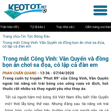
Trận kèo tốt |
Tỷ lệ kèo |
Top nhà cái |
Cẩm nang soi kèo
Trang chủ
»
Tin Tức Bóng Đá
»
Trong mắt Công Vinh: Văn Quyến và đồng bọn ăn chơi sa đọa,
cô lập cả đàn em
Trong mắt Công Vinh: Văn Quyến và đồng
bọn ăn chơi sa đọa, cô lập cả đàn em
PHAN CHẤN QUANG
-
13:36 - 07/04/2020
Trong cuốn tự truyện "Phút 89" của Công Vinh, Văn Quyến
ngoài tài năng với trái bóng còn uống rượu vô địch, hút
thuốc rất nhiều và thay người yêu như thay áo.
Tất cả người hâm mộ bóng đá Việt Nam đều biết Văn Quyến
một thời lẫy lừng thế nào. Nhưng đằng sau tài năng với trái
bóng tròn, cuộc sống hậu trường của con người này, và cả