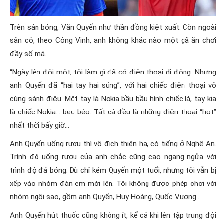
Trên sân bóng, Văn Quyến như thần đồng kiệt xuất. Còn ngoài
sân cỏ, theo Công Vinh, anh không khác nào một gã ăn chơi
đầy số má.
“Ngày lên đội một, tôi làm gì đã có điện thoại di động. Nhưng
anh Quyến đã “hai tay hai súng”, với hai chiếc điện thoại vô
cùng sành điệu. Một tay là Nokia bầu bầu hình chiếc lá, tay kia
là chiếc Nokia… beo béo. Tất cả đều là những điện thoại “hot”
nhất thời bấy giờ…
Anh Quyến uống rượu thì vô địch thiên hạ, có tiếng ở Nghệ An.
Trình độ uống rượu của anh chắc cũng cao ngang ngửa với
trình độ đá bóng. Dù chỉ kém Quyến một tuổi, nhưng tôi vẫn bị
xếp vào nhóm đàn em mới lên. Tôi không được phép chơi với
nhóm ngôi sao, gồm anh Quyến, Huy Hoàng, Quốc Vượng…
Anh Quyến hút thuốc cũng không ít, kể cả khi lên tập trung đội