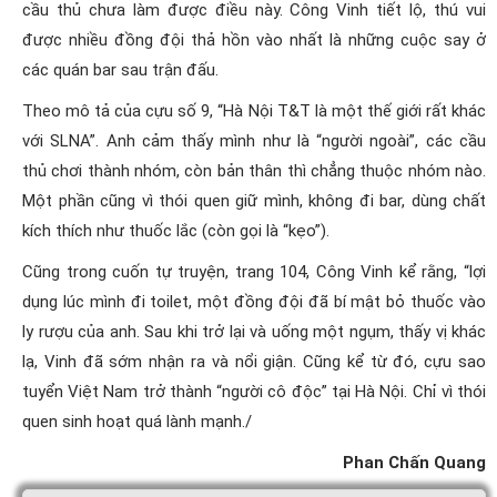
cầu thủ chưa làm được điều này. Công Vinh tiết lộ, thú vui
được nhiều đồng đội thả hồn vào nhất là những cuộc say ở
các quán bar sau trận đấu.
Theo mô tả của cựu số 9, “Hà Nội T&T là một thế giới rất khác
với SLNA”. Anh cảm thấy mình như là “người ngoài”, các cầu
thủ chơi thành nhóm, còn bản thân thì chẳng thuộc nhóm nào.
Một phần cũng vì thói quen giữ mình, không đi bar, dùng chất
kích thích như thuốc lắc (còn gọi là “kẹo”).
Cũng trong cuốn tự truyện, trang 104, Công Vinh kể rằng, “lợi
dụng lúc mình đi toilet, một đồng đội đã bí mật bỏ thuốc vào
ly rượu của anh. Sau khi trở lại và uống một ngụm, thấy vị khác
lạ, Vinh đã sớm nhận ra và nổi giận. Cũng kể từ đó, cựu sao
tuyển Việt Nam trở thành “người cô độc” tại Hà Nội. Chỉ vì thói
quen sinh hoạt quá lành mạnh./
Phan Chấn Quang