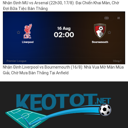
Nhận Định MU vs Arsenal (22h30, 17/8): Đại Chiến Khai Màn, Chờ
Đợi Bữa Tiệc Bàn Thắng
Nhận Định Liverpool vs Bournemouth (16/8): Nhà Vua Mở Màn Mùa
Giải, Chờ Mưa Bàn Thắng Tại Anfield