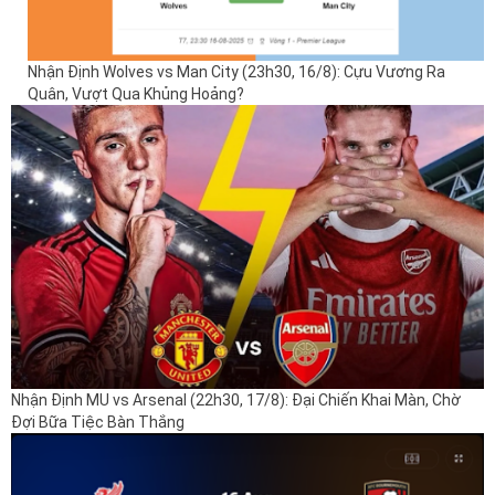
Nhận Định Wolves vs Man City (23h30, 16/8): Cựu Vương Ra
Quân, Vượt Qua Khủng Hoảng?
Nhận Định MU vs Arsenal (22h30, 17/8): Đại Chiến Khai Màn, Chờ
Đợi Bữa Tiệc Bàn Thắng