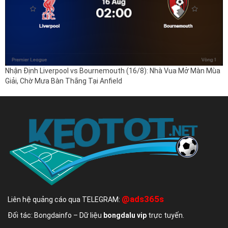
Nhận Định Liverpool vs Bournemouth (16/8): Nhà Vua Mở Màn Mùa
Giải, Chờ Mưa Bàn Thắng Tại Anfield
@ads365s
Liên hệ quảng cáo qua TELEGRAM:
Đối tác: Bongdainfo – Dữ liệu
bongdalu vip
trực tuyến.