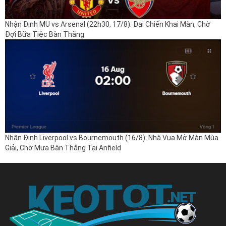
Nhận Định MU vs Arsenal (22h30, 17/8): Đại Chiến Khai Màn, Chờ
Đợi Bữa Tiệc Bàn Thắng
Nhận Định Liverpool vs Bournemouth (16/8): Nhà Vua Mở Màn Mùa
Giải, Chờ Mưa Bàn Thắng Tại Anfield