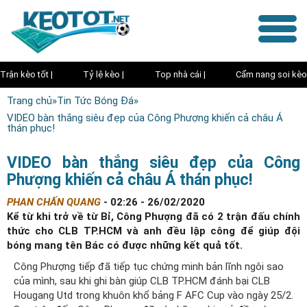
Trận kèo tốt |
Tỷ lệ kèo |
Top nhà cái |
Cẩm nang soi kèo
Trang chủ
»
Tin Tức Bóng Đá
»
VIDEO bàn thắng siêu đẹp của Công Phượng khiến cả châu Á
thán phục!
VIDEO bàn thắng siêu đẹp của Công
Phượng khiến cả châu Á thán phục!
PHAN CHẤN QUANG
-
02:26 - 26/02/2020
Kể từ khi trở về từ Bỉ, Công Phượng đã có 2 trận đấu chính
thức cho CLB TP.HCM và anh đều lập công để giúp đội
bóng mang tên Bác có được những kết quả tốt.
Công Phượng tiếp đã tiếp tục chứng minh bản lĩnh ngôi sao
của mình, sau khi ghi bàn giúp CLB TP.HCM đánh bại CLB
Hougang Utd trong khuôn khổ bảng F AFC Cup vào ngày 25/2.