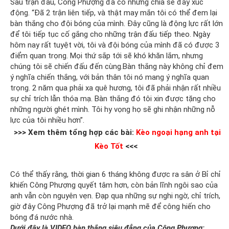
Sau trận đấu, Công Phượng đã có những chia sẻ đầy xúc
động. “Đã 2 trận liên tiếp, và thật may mắn tôi có thể đem lại
bàn thắng cho đội bóng của mình. Đây cũng là động lực rất lớn
để tôi tiếp tục cố gắng cho những trận đấu tiếp theo. Ngày
hôm nay rất tuyệt vời, tôi và đội bóng của mình đã có được 3
điểm quan trọng. Mọi thứ sắp tới sẽ khó khăn lắm, nhưng
chúng tôi sẽ chiến đấu đến cùng.Bàn thắng này không chỉ đem
ý nghĩa chiến thắng, với bản thân tôi nó mang ý nghĩa quan
trọng. 2 năm qua phải xa quê hương, tôi đã phải nhận rất nhiều
sự chỉ trích lẫn thóa mạ. Bàn thắng đó tôi xin được tặng cho
những người ghét mình. Tôi hy vọng họ sẽ ghi nhận những nỗ
lực của tôi nhiều hơn”.
>>> Xem thêm tổng hợp các bài:
Kèo ngoại hạng anh tại
Kèo Tốt
<<<
Có thể thấy rằng, thời gian 6 tháng không được ra sân ở Bỉ chỉ
khiến Công Phượng quyết tâm hơn, còn bản lĩnh ngôi sao của
anh vẫn còn nguyên vẹn. Đạp qua những sự nghi ngờ, chỉ trích,
giờ đây Công Phượng đã trở lại mạnh mẽ để công hiến cho
bóng đá nước nhà.
Dưới đây là VIDEO bàn thắng siêu đẳng của Công Phượng: