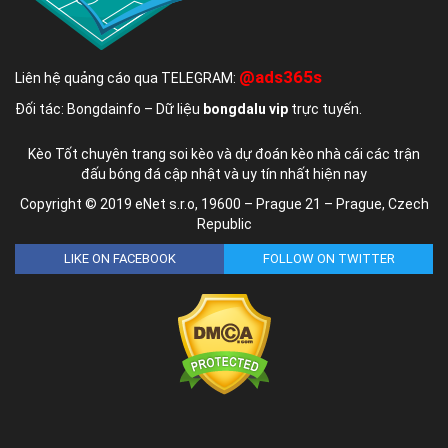
@ads365s
Liên hệ quảng cáo qua TELEGRAM:
Đối tác: Bongdainfo – Dữ liệu
bongdalu vip
trực tuyến.
Kèo Tốt chuyên trang soi kèo và dự đoán kèo nhà cái các trận
đấu bóng đá cập nhật và uy tín nhất hiện nay
Copyright © 2019 eNet s.r.o, 19600 – Prague 21 – Prague, Czech
Republic
LIKE ON FACEBOOK
FOLLOW ON TWITTER