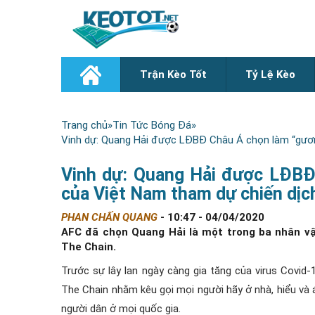
Trận Kèo Tốt
Tỷ Lệ Kèo
Trang chủ
»
Tin Tức Bóng Đá
»
Vinh dự: Quang Hải được LĐBĐ Châu Á chọn làm “gươn
Vinh dự: Quang Hải được LĐBĐ
của Việt Nam tham dự chiến dịc
PHAN CHẤN QUANG
-
10:47 - 04/04/2020
AFC đã chọn Quang Hải là một trong ba nhân vậ
The Chain.
Trước sự lây lan ngày càng gia tăng của virus Covid-
The Chain nhằm kêu gọi mọi người hãy ở nhà, hiểu v
người dân ở mọi quốc gia.