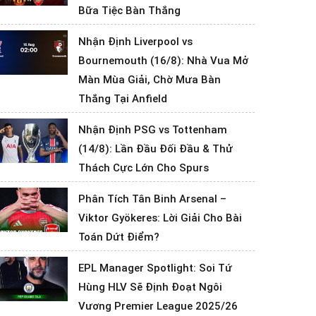
Bữa Tiệc Bàn Thắng
Nhận Định Liverpool vs
Bournemouth (16/8): Nhà Vua Mở
Màn Mùa Giải, Chờ Mưa Bàn
Thắng Tại Anfield
Nhận Định PSG vs Tottenham
(14/8): Lần Đầu Đối Đầu & Thử
Thách Cực Lớn Cho Spurs
Phân Tích Tân Binh Arsenal –
Viktor Gyökeres: Lời Giải Cho Bài
Toán Dứt Điểm?
EPL Manager Spotlight: Soi Tứ
Hùng HLV Sẽ Định Đoạt Ngôi
Vương Premier League 2025/26