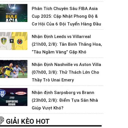
Phân Tích Chuyên Sâu FIBA Asia
Cup 2025: Cập Nhật Phong Độ &
Cơ Hội Của 6 Đội Tuyển Hàng Đầu
Nhận Định Leeds vs Villarreal
(21h00, 2/8): Tân Binh Thăng Hoa,
“Tàu Ngầm Vàng” Gặp Khó
Nhận Định Nashville vs Aston Villa
(07h00, 3/8): Thử Thách Lớn Cho
Thầy Trò Unai Emery
Nhận định Sarpsborg vs Brann
(23h00, 2/8): Điểm Tựa Sân Nhà
Giúp Vượt Khó?
GIẢI KÈO HOT