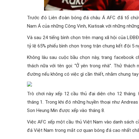
Trước đó Liên đoàn bóng đá châu Á AFC đã tổ chức
Nam Á của những Công Vinh, Kiatisak với những những 
Và sau 24 tiếng bình chọn trên mạng xã hội của LĐBĐ
tỷ lệ 65% phiếu bình chọn trong trận chung kết đội 5 n
Không lâu sau cuộc bầu chọn này, trang facebook c
thách nữa với tên gọi: “Ở yên trong nhà”. Thử thác
đường nếu không có việc gì cần thiết, nhằm chung tay 
Trò chơi này xếp 12 cầu thủ đại diện cho 12 tháng.
tháng 1. Trong khi đó những huyền thoại như Andreas
Son Heung Min được xếp vào tháng 8.
Việc AFC xếp một cầu thủ Việt Nam vào danh sách cầu
đá Việt Nam trong mắt cơ quan bóng đá cao nhất châu