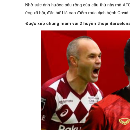
Nhờ sức ảnh hưởng sâu rộng của cầu thủ này mà AFC
ứng xã hội, đặc biệt là cao điểm mùa dịch bệnh Covid-
Được xếp chung mâm với 2 huyền thoại Barcelona 