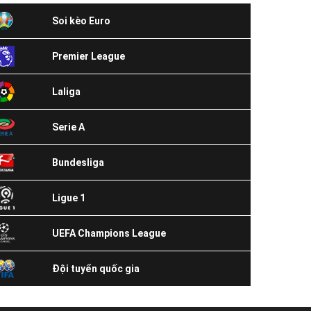
Soi kèo Euro
Premier League
Laliga
Serie A
Bundesliga
Ligue 1
UEFA Champions League
Đội tuyển quốc gia