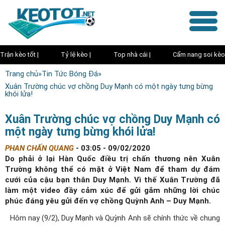
Trận kèo tốt |
Tỷ lệ kèo |
Top nhà cái |
Cẩm nang soi kèo
Trang chủ
»
Tin Tức Bóng Đá
»
Xuân Trường chúc vợ chồng Duy Mạnh có một ngày tưng bừng
khói lửa!
Xuân Trường chúc vợ chồng Duy Mạnh có
một ngày tưng bừng khói lửa!
PHAN CHẤN QUANG
-
03:05 - 09/02/2020
Do phải ở lại Hàn Quốc điều trị chấn thương nên Xuân
Trường không thể có mặt ở Việt Nam để tham dự đám
cưới của cậu bạn thân Duy Mạnh. Vì thế Xuân Trường đã
làm một video đầy cảm xúc để gửi gắm những lời chúc
phúc đáng yêu gửi đến vợ chồng Quỳnh Anh – Duy Mạnh.
Hôm nay (9/2), Duy Mạnh và Quỳnh Anh sẽ chính thức về chung