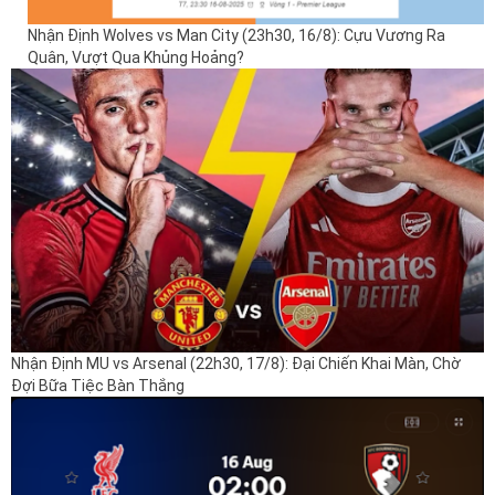
Nhận Định Wolves vs Man City (23h30, 16/8): Cựu Vương Ra
Quân, Vượt Qua Khủng Hoảng?
Nhận Định MU vs Arsenal (22h30, 17/8): Đại Chiến Khai Màn, Chờ
Đợi Bữa Tiệc Bàn Thắng