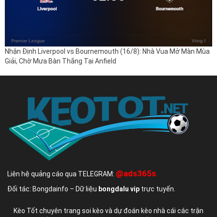
Nhận Định Liverpool vs Bournemouth (16/8): Nhà Vua Mở Màn Mùa
Giải, Chờ Mưa Bàn Thắng Tại Anfield
@ads365s
Liên hệ quảng cáo qua TELEGRAM:
Đối tác: Bongdainfo – Dữ liệu
bongdalu vip
trực tuyến.
Kèo Tốt chuyên trang soi kèo và dự đoán kèo nhà cái các trận