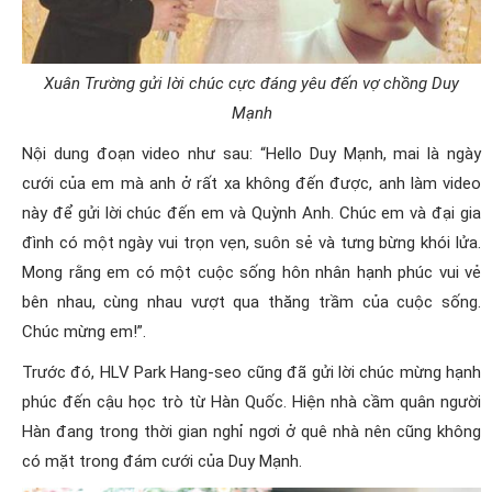
Xuân Trường gửi lời chúc cực đáng yêu đến vợ chồng Duy
Mạnh
Nội dung đoạn video như sau: “Hello Duy Mạnh, mai là ngày
cưới của em mà anh ở rất xa không đến được, anh làm video
này để gửi lời chúc đến em và Quỳnh Anh. Chúc em và đại gia
đình có một ngày vui trọn vẹn, suôn sẻ và tưng bừng khói lửa.
Mong rằng em có một cuộc sống hôn nhân hạnh phúc vui vẻ
bên nhau, cùng nhau vượt qua thăng trầm của cuộc sống.
Chúc mừng em!”.
Trước đó, HLV Park Hang-seo cũng đã gửi lời chúc mừng hạnh
phúc đến cậu học trò từ Hàn Quốc. Hiện nhà cầm quân người
Hàn đang trong thời gian nghỉ ngơi ở quê nhà nên cũng không
có mặt trong đám cưới của Duy Mạnh.