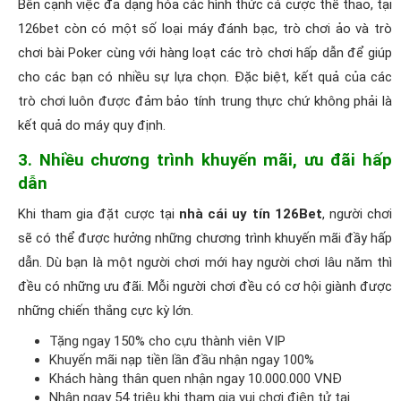
Bên cạnh việc đa dạng hóa các hình thức cá cược thể thao, tại
126bet còn có một số loại máy đánh bạc, trò chơi ảo và trò
chơi bài Poker cùng với hàng loạt các trò chơi hấp dẫn để giúp
cho các bạn có nhiều sự lựa chọn. Đặc biệt, kết quả của các
trò chơi luôn được đảm bảo tính trung thực chứ không phải là
kết quả do máy quy định.
3. Nhiều chương trình khuyến mãi, ưu đãi hấp
dẫn
Khi tham gia đặt cược tại
nhà cái uy tín 126Bet
, người chơi
sẽ có thể được hưởng những chương trình khuyến mãi đầy hấp
dẫn. Dù bạn là một người chơi mới hay người chơi lâu năm thì
đều có những ưu đãi. Mỗi người chơi đều có cơ hội giành được
những chiến thắng cực kỳ lớn.
Tặng ngay 150% cho cựu thành viên VIP
Khuyến mãi nạp tiền lần đầu nhận ngay 100%
Khách hàng thân quen nhận ngay 10.000.000 VNĐ
Nhận ngay 54 triệu khi tham gia vui chơi điện tử tại