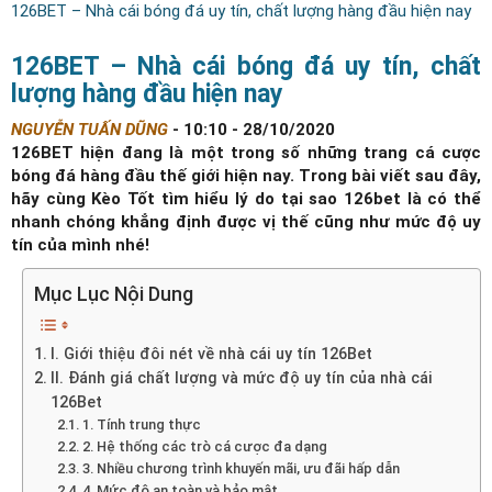
126BET – Nhà cái bóng đá uy tín, chất lượng hàng đầu hiện nay
126BET – Nhà cái bóng đá uy tín, chất
lượng hàng đầu hiện nay
NGUYỄN TUẤN DŨNG
-
10:10 - 28/10/2020
126BET hiện đang là một trong số những trang cá cược
bóng đá hàng đầu thế giới hiện nay. Trong bài viết sau đây,
hãy cùng Kèo Tốt tìm hiểu lý do tại sao 126bet là có thể
nhanh chóng khẳng định được vị thế cũng như mức độ uy
tín của mình nhé!
Mục Lục Nội Dung
I. Giới thiệu đôi nét về nhà cái uy tín 126Bet
II. Đánh giá chất lượng và mức độ uy tín của nhà cái
126Bet
1. Tính trung thực
2. Hệ thống các trò cá cược đa dạng
3. Nhiều chương trình khuyến mãi, ưu đãi hấp dẫn
4. Mức độ an toàn và bảo mật