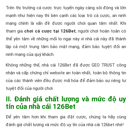
Trên thị trường cá cược trực tuyến ngày càng sôi động và lớn
mạnh như hiện nay thì bên cạnh các loại trò cá cược, an ninh
mạng chính là vấn đề được người chơi quan tâm nhất. Khi
tham gia
chơi cá cược tại 126Bet
, người chơi hoàn toàn có
thể yên tâm về những mối lo ngại này vì nhà cái này đã thành
lập cả một trung tâm bảo mật mạng, đảm bảo tuyệt đối an
ninh mạng của quý khách.
Không những thế, nhà cái 126Bet đã được GEO TRUST công
nhận và cấp chứng chỉ website an toàn nhất, toàn bộ thông tin
của các thành viên đều được mã hóa để đảm bảo sự riêng tư
tuyệt đối của người chơi.
II. Đánh giá chất lượng và mức độ uy
tín của nhà cái 126Bet
Để yên tâm hơn khi tham gia đặt cược, chúng ta hãy cùng
đánh giá chất lượng và mức độ uy tín của nhà cái 126bet nhé!