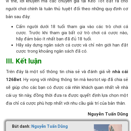
vì thế, lời khuyên mà các chuyên gia tại Kèo Tốt đặt ra cho
người chơi chính là tuân thủ tuyệt đối theo những quy định cơ
bản sau đây:
Cấm người dưới 18 tuổi tham gia vào các trò chơi cá
cược. Trước khi tham gia bất cứ trò chơi cá cược nào,
hãy đảm bảo ít nhất bạn đã đủ 18 tuổi.
Hãy xây dựng ngân sách cá cược và chỉ nên giới hạn đặt
cược trong khoảng ngân sách đã có.
III. Kết luận
Trên đây là một số thông tin chia sẻ và đánh giá về
nhà cái
126Bet
. Hy vọng với những thông tin mà keotot.vip đã chia sẻ
sẽ giúp cho các bạn có được cái nhìn khách quan nhất về nhà
cái uy tín này, đồng thời đưa ra được quyết định lựa chọn một
địa chỉ cá cược phù hợp nhất với nhu cầu giải trí của bản thân.
Nguyễn Tuấn Dũng
Bút danh:
Nguyễn Tuấn Dũng