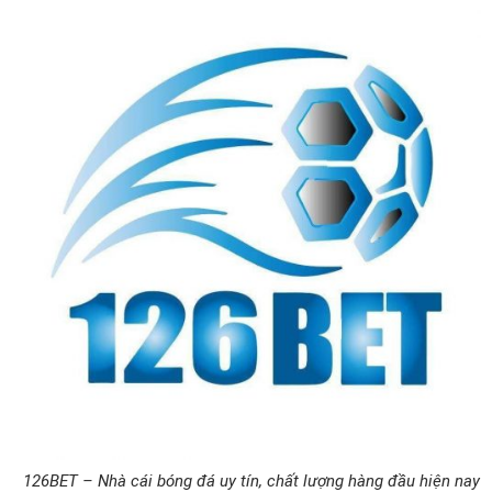
126BET – Nhà cái bóng đá uy tín, chất lượng hàng đầu hiện nay