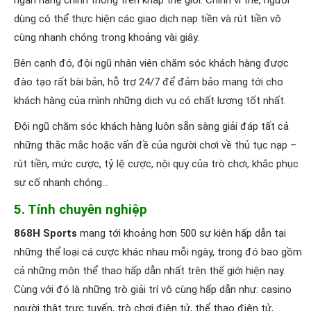
dùng có thể thực hiện các giao dịch nạp tiền và rút tiền vô
cùng nhanh chóng trong khoảng vài giây.
Bên cạnh đó, đội ngũ nhân viên chăm sóc khách hàng được
đào tạo rất bài bản, hỗ trợ 24/7 để đảm bảo mang tới cho
khách hàng của mình những dịch vụ có chất lượng tốt nhất.
Đội ngũ chăm sóc khách hàng luôn sẵn sàng giải đáp tất cả
những thắc mắc hoặc vấn đề của người chơi về thủ tục nạp –
rút tiền, mức cược, tỷ lệ cược, nội quy của trò chơi, khắc phục
sự cố nhanh chóng…
5. Tính chuyên nghiệp
868H Sports
mang tới khoảng hơn 500 sự kiện hấp dẫn tại
những thể loại cá cược khác nhau mỗi ngày, trong đó bao gồm
cả những môn thể thao hấp dẫn nhất trên thế giới hiện nay.
Cùng với đó là những trò giải trí vô cùng hấp dẫn như: casino
người thật trực tuyến, trò chơi điện tử, thể thao điện tử,…