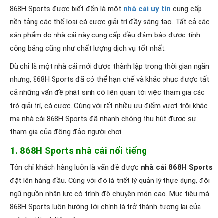
868H Sports được biết đến là một
nhà cái uy tín
cung cấp
nền tảng các thể loại cá cược giải trí đầy sáng tạo. Tất cả các
sản phẩm do nhà cái này cung cấp đều đảm bảo được tính
công bằng cũng như chất lượng dịch vụ tốt nhất.
Dù chỉ là một nhà cái mới được thành lập trong thời gian ngắn
nhưng, 868H Sports đã có thể hạn chế và khắc phục được tất
cả những vấn đề phát sinh có liên quan tới việc tham gia các
trò giải trí, cá cược. Cùng với rất nhiều ưu điểm vượt trội khác
mà nhà cái 868H Sports đã nhanh chóng thu hút được sự
tham gia của đông đảo người chơi.
1. 868H Sports nhà cái nổi tiếng
Tôn chỉ khách hàng luôn là vấn đề được
nhà cái 868H Sports
đặt lên hàng đầu. Cùng với đó là triết lý quản lý thực dụng, đội
ngũ nguồn nhân lực có trình độ chuyên môn cao. Mục tiêu mà
868H Sports luôn hướng tới chính là trở thành tương lai của