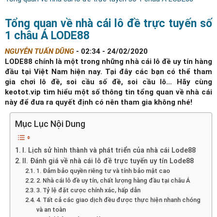
Tổng quan về nhà cái lô đề trực tuyến số
1 châu Á LODE88
NGUYỄN TUẤN DŨNG
-
02:34 - 24/02/2020
LODE88 chính là một trong những nhà cái lô đề uy tín hàng
đầu tại Việt Nam hiện nay. Tại đây các bạn có thể tham
gia chơi lô đề, soi cầu số đề, soi cầu lô… Hãy cùng
keotot.vip tìm hiểu một số thông tin tổng quan về nhà cái
này để đưa ra quyết định có nên tham gia không nhé!
Mục Lục Nội Dung
I. Lịch sử hình thành và phát triển của nhà cái Lode88
II. Đánh giá về nhà cái lô đề trực tuyến uy tín Lode88
1. Đảm bảo quyền riêng tư và tính bảo mật cao
2. Nhà cái lô đề uy tín, chất lượng hàng đầu tại châu Á
3. Tỷ lệ đặt cược chính xác, hấp dẫn
4. Tất cả các giao dịch đều được thực hiện nhanh chóng
và an toàn