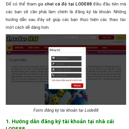
Để có thể tham gia
chơi cá độ tại LODE88
điều đầu tiên mà
các bạn sẽ cần phải làm chính là đăng ký tài khoản. Những
hướng dẫn sau đây sẽ giúp các bạn thực hiện các thao tác
một cách dễ dàng hơn.
Form đăng ký tài khoản tại Lode88
1. Hướng dẫn đăng ký tài khoản tại nhà cái