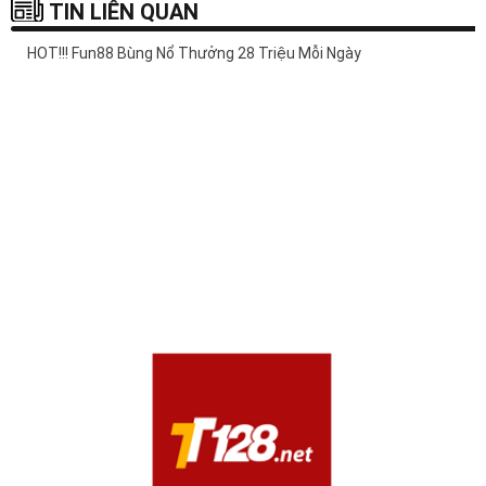
TIN LIÊN QUAN
HOT!!! Fun88 Bùng Nổ Thưởng 28 Triệu Mỗi Ngày