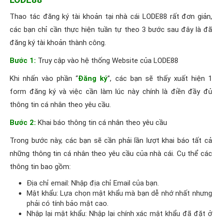
LODE88
Thao tác đăng ký tài khoản tại nhà cái LODE88 rất đơn giản,
các bạn chỉ cần thực hiện tuần tự theo 3 bước sau đây là đã
đăng ký tài khoản thành công.
Bước 1:
Truy cập vào hệ thống Website của LODE88
Khi nhấn vào phần “
Đăng ký
”, các bạn sẽ thấy xuất hiện 1
form đăng ký và việc cần làm lúc này chính là điền đầy đủ
thông tin cá nhân theo yêu cầu.
Bước 2:
Khai báo thông tin cá nhân theo yêu cầu
Trong bước này, các bạn sẽ cần phải lần lượt khai báo tất cả
những thông tin cá nhân theo yêu cầu của nhà cái. Cụ thể các
thông tin bao gồm:
Địa chỉ email: Nhập địa chỉ Email của bạn.
Mật khẩu: Lựa chọn mật khẩu mà bạn dễ nhớ nhất nhưng
phải có tính bảo mật cao.
Nhập lại mật khẩu: Nhập lại chính xác mật khẩu đã đặt ở