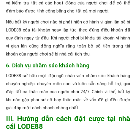
và kiểm tra tất cả các hoạt động của người chơi để có thể
đảm bảo được tính công bằng cho tất cả mọi người.
Nếu bất kỳ người chơi nào bị phát hiện có hành vi gian lận sẽ bị
LODE88 xóa tài khoản ngay lập tức theo đúng điều khoản đã
quy định ngay từ đầu. Khi người chơi bị khóa tài khoản vì hành
vi gian lận cũng đồng nghĩa rằng toàn bộ số tiền trong tài
khoản của người chơi sẽ bị nhà cái tịch thu.
6. Dịch vụ chăm sóc khách hàng
LODE88 sở hữu một đội ngũ nhân viên chăm sóc khách hàng
chuyên nghiệp, chuyên môn cao và luôn sẵn sằng hỗ trợ, giải
đáp tất cả thắc mắc của người chơi 24/7. Chính vì thế, bất kỳ
khi nào gặp phải sự cố hay thắc mắc về vấn đề gì đều được
giải đáp một cách nhanh chóng nhất.
III. Hướng dẫn cách đặt cược tại nhà
cái LODE88