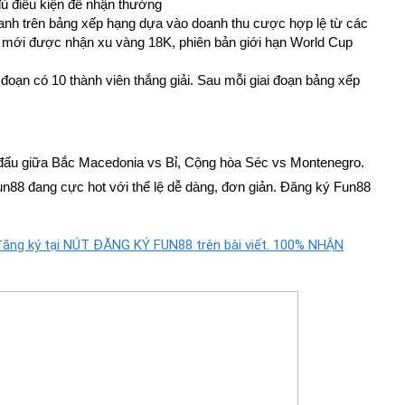
ủ điều kiện để nhận thưởng
anh trên bảng xếp hạng dựa vào doanh thu cược hợp lệ từ các
ng mới được nhận xu vàng 18K, phiên bản giới hạn World Cup
i đoạn có 10 thành viên thắng giải. Sau mỗi giai đoạn bảng xếp
ận đấu giữa Bắc Macedonia vs Bỉ, Cộng hòa Séc vs Montenegro.
Fun88 đang cực hot với thể lệ dễ dàng, đơn giản. Đăng ký Fun88
ng ký tại NÚT ĐĂNG KÝ FUN88 trên bài viết. 100% NHẬN