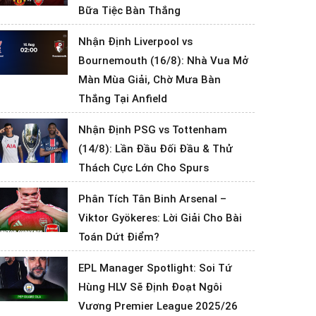
Bữa Tiệc Bàn Thắng
Nhận Định Liverpool vs
Bournemouth (16/8): Nhà Vua Mở
Màn Mùa Giải, Chờ Mưa Bàn
Thắng Tại Anfield
Nhận Định PSG vs Tottenham
(14/8): Lần Đầu Đối Đầu & Thử
Thách Cực Lớn Cho Spurs
Phân Tích Tân Binh Arsenal –
Viktor Gyökeres: Lời Giải Cho Bài
Toán Dứt Điểm?
EPL Manager Spotlight: Soi Tứ
Hùng HLV Sẽ Định Đoạt Ngôi
Vương Premier League 2025/26