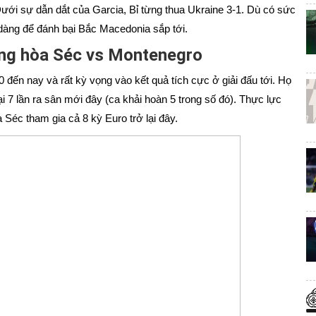
Dưới sự dẫn dắt của Garcia, Bỉ từng thua Ukraine 3-1. Dù có sức
dàng để đánh bại Bắc Macedonia sắp tới.
g hòa Séc vs Montenegro
ến nay và rất kỳ vọng vào kết quả tích cực ở giải đấu tới. Họ
t bại 7 lần ra sân mới đây (ca khải hoàn 5 trong số đó). Thực lực
éc tham gia cả 8 kỳ Euro trở lại đây.