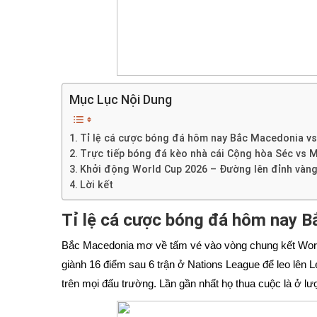
Mục Lục Nội Dung
Tỉ lệ cá cược bóng đá hôm nay Bắc Macedonia vs
Trực tiếp bóng đá kèo nhà cái Cộng hòa Séc vs 
Khởi động World Cup 2026 – Đường lên đỉnh vàng 
Lời kết
Tỉ lệ cá cược bóng đá hôm nay
Bắ
Bắc Macedonia mơ về tấm vé vào vòng chung kết World 
giành 16 điểm sau 6 trận ở Nations League để leo lên Lea
trên mọi đấu trường. Lần gần nhất họ thua cuộc là ở l