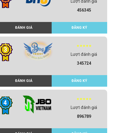
Lượt đánh giá
456345
ĐÁNH GIÁ
ĐĂNG KÝ
3
Lượt đánh giá
345724
ĐÁNH GIÁ
ĐĂNG KÝ
4
Lượt đánh giá
896789