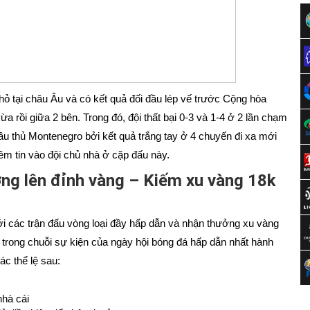
nhỏ tại châu Âu và có kết quả đối đầu lép vế trước Cộng hòa
a rồi giữa 2 bên. Trong đó, đội thất bại 0-3 và 1-4 ở 2 lần chạm
ầu thủ Montenegro bởi kết quả trắng tay ở 4 chuyến đi xa mới
ềm tin vào đội chủ nhà ở cặp đấu này.
ng lên đỉnh vàng – Kiếm xu vàng 18k
 các trận đấu vòng loại đầy hấp dẫn và nhận thưởng xu vàng
ệt trong chuỗi sự kiện của ngày hội bóng đá hấp dẫn nhất hành
ác thể lệ sau:
nhà cái