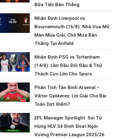
Bữa Tiệc Bàn Thắng
Nhận Định Liverpool vs
Bournemouth (16/8): Nhà Vua Mở
Màn Mùa Giải, Chờ Mưa Bàn
Thắng Tại Anfield
Nhận Định PSG vs Tottenham
(14/8): Lần Đầu Đối Đầu & Thử
Thách Cực Lớn Cho Spurs
Phân Tích Tân Binh Arsenal –
Viktor Gyökeres: Lời Giải Cho Bài
Toán Dứt Điểm?
EPL Manager Spotlight: Soi Tứ
Hùng HLV Sẽ Định Đoạt Ngôi
Vương Premier League 2025/26