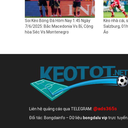
Soi Kèo Bóng Đá Hôm Nay 1:45 Ngày
Kèo nhà cái, 
7/6/2025: Bắc Macedonia Vs Bỉ, Cộng
Salzburg, 01
hòa Séc Vs Montenegro
Áo
@ads365s
Liên hệ quảng cáo qua TELEGRAM:
Đối tác: Bongdainfo – Dữ liệu
bongdalu vip
trực tuyến