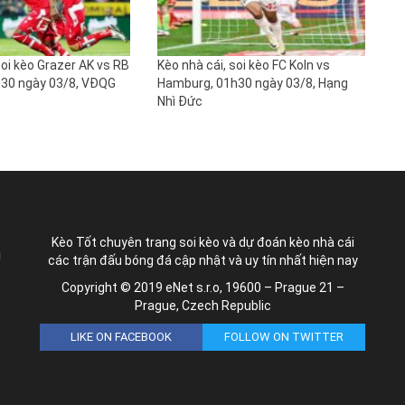
soi kèo Grazer AK vs RB
Kèo nhà cái, soi kèo FC Koln vs
h30 ngày 03/8, VĐQG
Hamburg, 01h30 ngày 03/8, Hạng
Nhì Đức
Kèo Tốt chuyên trang soi kèo và dự đoán kèo nhà cái
các trận đấu bóng đá cập nhật và uy tín nhất hiện nay
Copyright © 2019 eNet s.r.o, 19600 – Prague 21 –
Prague, Czech Republic
LIKE ON FACEBOOK
FOLLOW ON TWITTER
.