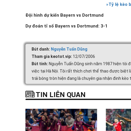
»Tỷ lệ kèo 
Đội hình dự kiến Bayern vs Dortmund
Dự đoán tỉ số Bayern vs Dortmund: 3-1
Bút danh:
Nguyễn Tuấn Dũng
Tham gia keotot.vip:
12/07/2006
Bút tính:
Nguyễn Tuấn Dũng sinh năm 1987 hiện tôi đ
việc tại Hà Nội. Tôi rất thích chơi thể thao được biệt
trái bóng tròn hiện đang là chuyên gia nhận đinh kèo t
TIN LIÊN QUAN