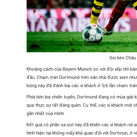
Soi kèo Châu
Khoảng cách của Bayern Munich so với đội xếp nhì bảng
đầu. Chạm trán Dortmund trên sân nhà được xem như 
bóng này đã đánh bại các vị khách ở 5/6 lần chạm trán
Phía bên kia chiến tuyến, Dortmund đang có mùa giải kh
qua thực sự rất đáng quên. Cụ thể, các vị khách mới ch
gần nhất của mình.
Kết quả có phần sa sút này đã khiến các vị khách rơi xu
hình hiện tại không mấy khả quan đối với Dortmun, ở 