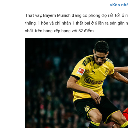
»Kèo nhà
Thật vậy, Bayern Munich đang có phong độ rất tốt ở m
thắng, 1 hòa và chỉ nhận 1 thất bại ở 6 lần ra sân gần 
nhất trên bảng xếp hạng với 52 điểm.