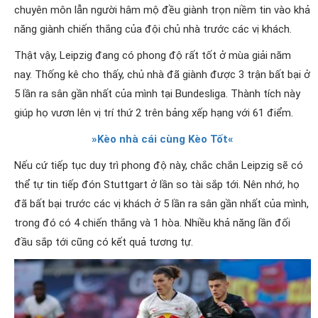
chuyên môn lẫn người hâm mộ đều giành trọn niềm tin vào khả
năng giành chiến thắng của đội chủ nhà trước các vị khách.
Thật vậy, Leipzig đang có phong độ rất tốt ở mùa giải năm
nay. Thống kê cho thấy, chủ nhà đã giành được 3 trận bất bại ở
5 lần ra sân gần nhất của mình tại Bundesliga. Thành tích này
giúp họ vươn lên vị trí thứ 2 trên bảng xếp hạng với 61 điểm.
»Kèo nhà cái cùng Kèo Tốt«
Nếu cứ tiếp tục duy trì phong độ này, chắc chắn Leipzig sẽ có
thể tự tin tiếp đón Stuttgart ở lần so tài sắp tới. Nên nhớ, họ
đã bất bại trước các vị khách ở 5 lần ra sân gần nhất của mình,
trong đó có 4 chiến thắng và 1 hòa. Nhiều khả năng lần đối
đầu sắp tới cũng có kết quả tương tự.