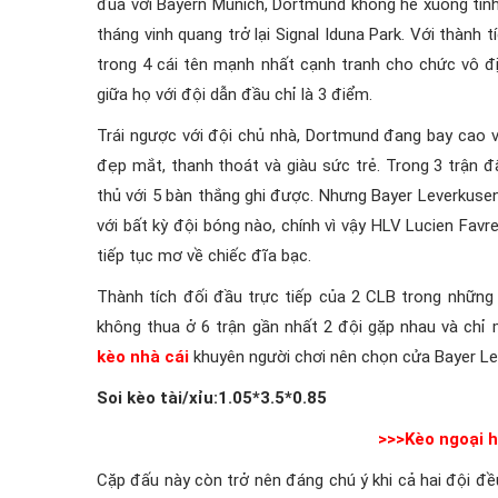
đua với Bayern Munich, Dortmund không hề xuống ti
tháng vinh quang trở lại Signal Iduna Park. Với thành 
trong 4 cái tên mạnh nhất cạnh tranh cho chức vô đị
giữa họ với đội dẫn đầu chỉ là 3 điểm.
Trái ngược với đội chủ nhà, Dortmund đang bay cao 
đẹp mắt, thanh thoát và giàu sức trẻ. Trong 3 trận đ
thủ với 5 bàn thắng ghi được. Nhưng Bayer Leverkusen
với bất kỳ đội bóng nào, chính vì vậy HLV Lucien Fav
tiếp tục mơ về chiếc đĩa bạc.
Thành tích đối đầu trực tiếp của 2 CLB trong nhữn
không thua ở 6 trận gần nhất 2 đội gặp nhau và chỉ 
kèo nhà cái
khuyên người chơi nên chọn cửa Bayer L
Soi kèo tài/xỉu:1.05*3.5*0.85
>>>Kèo ngoại h
Cặp đấu này còn trở nên đáng chú ý khi cả hai đội đ