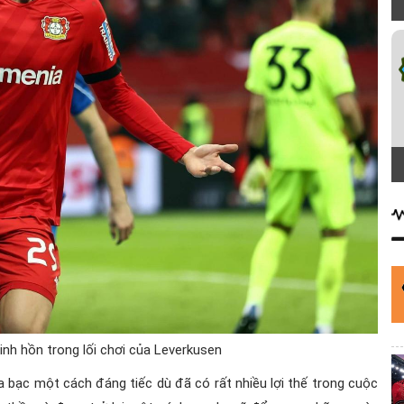
inh hồn trong lối chơi của Leverkusen
ĩa bạc một cách đáng tiếc dù đã có rất nhiều lợi thế trong cuộc