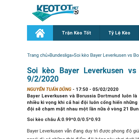
Trận Kèo Tốt
Tỷ Lệ Kèo
Trang chủ
»
Bundesliga
»
Soi kèo Bayer Leverkusen vs B
Soi kèo Bayer Leverkusen vs
9/2/2020
NGUYỄN TUẤN DŨNG
-
17:50 - 05/02/2020
Bayer Leverkusen và Borussia Dortmund luôn là
nhiều kì vọng khi cả hai đội luôn cống hiến những
đội sẽ chạm mặt nhau một lần nữa ở vòng 21 Bund
Soi kèo châu Á:0.99*0.0/0.5*0.93
Bayer Leverkusen vẫn đang duy trì được phong độ gi