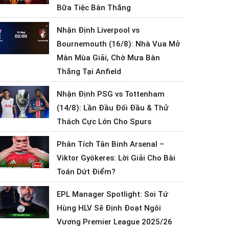
Bữa Tiệc Bàn Thắng
Nhận Định Liverpool vs
Bournemouth (16/8): Nhà Vua Mở
Màn Mùa Giải, Chờ Mưa Bàn
Thắng Tại Anfield
Nhận Định PSG vs Tottenham
(14/8): Lần Đầu Đối Đầu & Thử
Thách Cực Lớn Cho Spurs
Phân Tích Tân Binh Arsenal –
Viktor Gyökeres: Lời Giải Cho Bài
Toán Dứt Điểm?
EPL Manager Spotlight: Soi Tứ
Hùng HLV Sẽ Định Đoạt Ngôi
Vương Premier League 2025/26