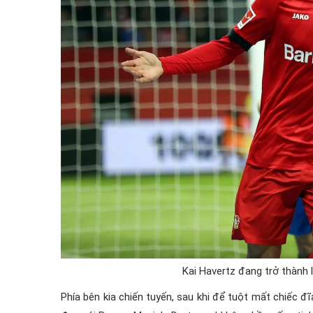
Kai Havertz đang trở thành l
Phía bên kia chiến tuyến, sau khi để tuột mất chiếc đ