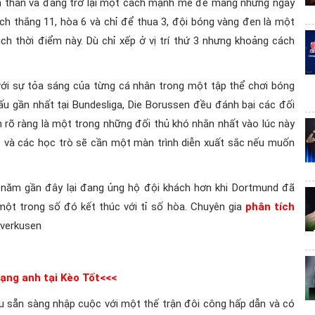
nh thần và đang trở lại một cách mạnh mẽ để mang những ngày
tích thắng 11, hòa 6 và chỉ để thua 3, đội bóng vàng đen là một
ch thời điểm này. Dù chỉ xếp ở vị trí thứ 3 nhưng khoảng cách
với sự tỏa sáng của từng cá nhân trong một tập thể chơi bóng
ấu gần nhất tại Bundesliga, Die Borussen đều đánh bại các đối
 rõ ràng là một trong những đối thủ khó nhằn nhất vào lúc này
re và các học trò sẽ cần một màn trình diễn xuất sắc nếu muốn
g năm gần đây lại đang ủng hộ đội khách hơn khi Dortmund đã
một trong số đó kết thúc với tỉ số hòa. Chuyên gia
phân tích
everkusen
ạng anh tại Kèo Tốt<<<
ều sẵn sàng nhập cuộc với một thế trận đôi công hấp dẫn và có