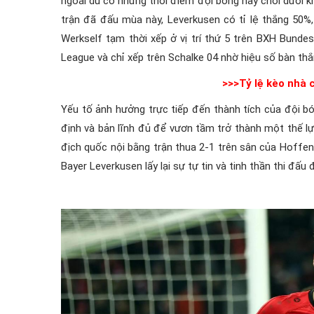
ngoái dù có những thời điểm đội bóng này chơi dưới 
trận đã đấu mùa này, Leverkusen có tỉ lệ thắng 50%, t
Werkself tạm thời xếp ở vị trí thứ 5 trên BXH Bunde
League và chỉ xếp trên Schalke 04 nhờ hiệu số bàn thắ
>>>Tỷ lệ kèo nhà 
Yếu tố ảnh hưởng trực tiếp đến thành tích của đội b
định và bản lĩnh đủ để vươn tầm trở thành một thế lự
địch quốc nội bằng trận thua 2-1 trên sân của Hoffen
Bayer Leverkusen lấy lại sự tự tin và tinh thần thi đấ