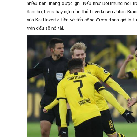
nhiều bàn thắng được ghi. Nếu như Dortmund nổi tr
Sancho, Reus hay cựu cầu thủ Leverkusen Julian Bra
của Kai Havertz-tiền vệ tấn công được đánh giá là 
trận đấu sẽ nổ tài.