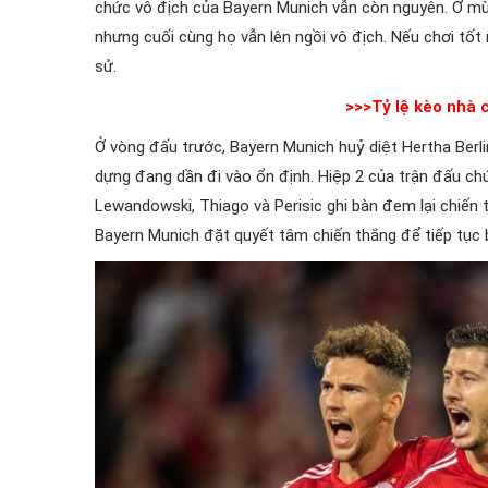
chức vô địch của Bayern Munich vẫn còn nguyên. Ở mù
nhưng cuối cùng họ vẫn lên ngồi vô địch. Nếu chơi tốt 
sử.
>>>Tỷ lệ kèo nhà 
Ở vòng đấu trước, Bayern Munich huỷ diệt Hertha Berli
dựng đang dần đi vào ổn định. Hiệp 2 của trận đấu chứ
Lewandowski, Thiago và Perisic ghi bàn đem lại chiến
Bayern Munich đặt quyết tâm chiến thắng để tiếp tục