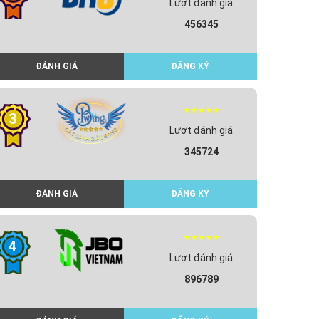
Lượt đánh giá
456345
ĐÁNH GIÁ
ĐĂNG KÝ
3
Lượt đánh giá
345724
ĐÁNH GIÁ
ĐĂNG KÝ
4
Lượt đánh giá
896789