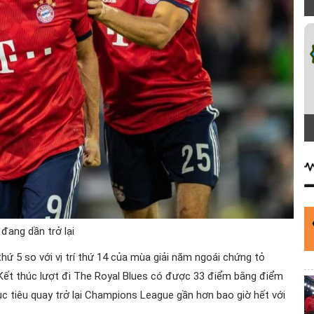
đang dần trở lại
 thứ 5 so với vị trí thứ 14 của mùa giải năm ngoái chứng tỏ
. Kết thúc lượt đi The Royal Blues có được 33 điểm bằng điểm
c tiêu quay trở lại Champions League gần hơn bao giờ hết với