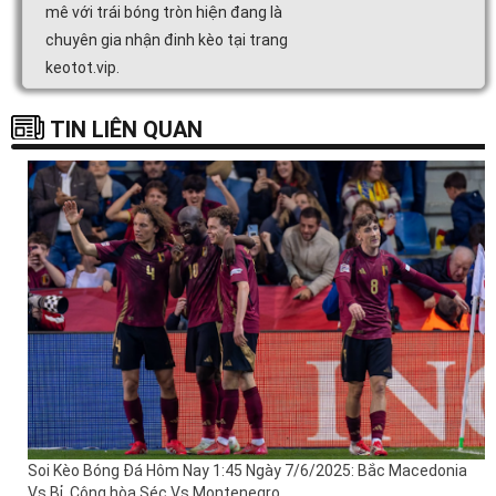
mê với trái bóng tròn hiện đang là
chuyên gia nhận đinh kèo tại trang
keotot.vip.
TIN LIÊN QUAN
Soi Kèo Bóng Đá Hôm Nay 1:45 Ngày 7/6/2025: Bắc Macedonia
Vs Bỉ, Cộng hòa Séc Vs Montenegro