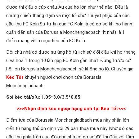
được thi đấu ở cúp châu Âu của họ lớn như thế nào. Đều là
những chiến thắng đậm và một lối chơi thuyết phục của các
cầu thủ FC Koln.Sự tự tin của FC Koln là có cơ sở khi họ hành
quân đến sân của Borussia Monchengladbach. Ít nhất là 1
điểm mang về là mục tiêu của FC Koln.
Đội chủ nhà có được sự ủng hộ từ lịch sử đối đầu khi họ thắng
6 và hoà 1 trong 10 lần gặp FC Koln gần nhất. Đứng trước cơ
hội lớn Borussia Monchengladbach sẽ không bỏ lỡ. Chuyên gia
Kèo Tốt
khuyên người chơi chọn cửa Borussia
Monchengladbach.
Soi kèo tài/xỉu: 1.05*3.0/3.5*0.85
>>>Nhận định kèo ngoại hạng anh tại Kèo Tốt<<<
Điểm tựa của Borussia Monchengladbach mùa này phần lớn
đến từ hàng thủ ổn định với 29 bàn thua mùa này. Nhờ đó các
cầu thủ phía trên của đội chủ nhà có cơ sở để thi đấu với tâm