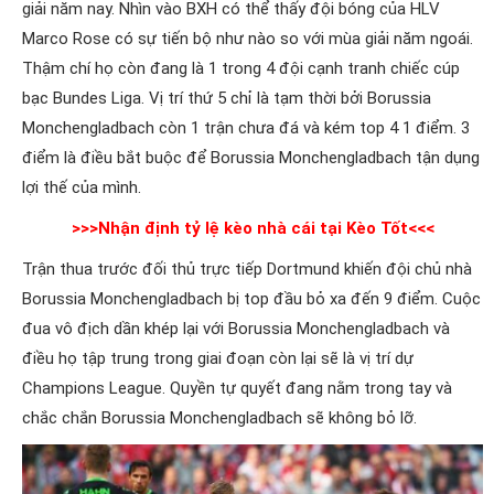
giải năm nay. Nhìn vào BXH có thể thấy đội bóng của HLV
Marco Rose có sự tiến bộ như nào so với mùa giải năm ngoái.
Thậm chí họ còn đang là 1 trong 4 đội cạnh tranh chiếc cúp
bạc Bundes Liga. Vị trí thứ 5 chỉ là tạm thời bởi Borussia
Monchengladbach còn 1 trận chưa đá và kém top 4 1 điểm. 3
điểm là điều bắt buộc để Borussia Monchengladbach tận dụng
lợi thế của mình.
>>>Nhận định tỷ lệ kèo nhà cái tại Kèo Tốt<<<
Trận thua trước đối thủ trực tiếp Dortmund khiến đội chủ nhà
Borussia Monchengladbach bị top đầu bỏ xa đến 9 điểm. Cuộc
đua vô địch dần khép lại với Borussia Monchengladbach và
điều họ tập trung trong giai đoạn còn lại sẽ là vị trí dự
Champions League. Quyền tự quyết đang nằm trong tay và
chắc chắn Borussia Monchengladbach sẽ không bỏ lỡ.