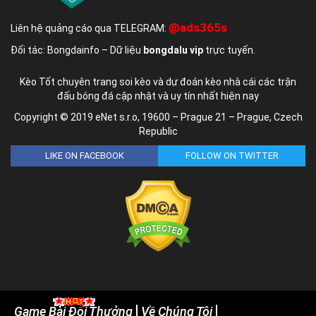
@ads365s
Liên hệ quảng cáo qua TELEGRAM:
Đối tác: Bongdainfo – Dữ liệu
bongdalu vip
trực tuyến.
Kèo Tốt chuyên trang soi kèo và dự đoán kèo nhà cái các trận
đấu bóng đá cập nhật và uy tín nhất hiện nay
Copyright © 2019 eNet s.r.o, 19600 – Prague 21 – Prague, Czech
Republic
LIKE ON FACEBOOK
FOLLOW ON TWITTER
Game Bài Đổi Thưởng
Về Chúng Tôi