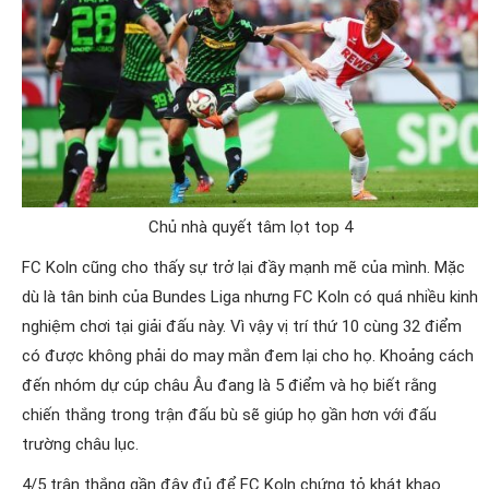
Chủ nhà quyết tâm lọt top 4
FC Koln cũng cho thấy sự trở lại đầy mạnh mẽ của mình. Mặc
dù là tân binh của Bundes Liga nhưng FC Koln có quá nhiều kinh
nghiệm chơi tại giải đấu này. Vì vậy vị trí thứ 10 cùng 32 điểm
có được không phải do may mắn đem lại cho họ. Khoảng cách
đến nhóm dự cúp châu Âu đang là 5 điểm và họ biết rằng
chiến thắng trong trận đấu bù sẽ giúp họ gần hơn với đấu
trường châu lục.
4/5 trận thắng gần đây đủ để FC Koln chứng tỏ khát khao