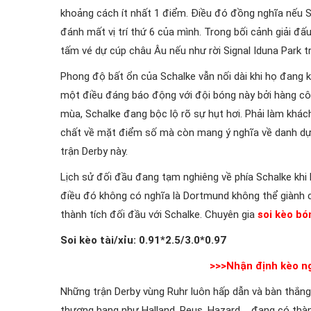
khoảng cách ít nhất 1 điểm. Điều đó đồng nghĩa nếu S
đánh mất vị trí thứ 6 của mình. Trong bối cảnh giải đấ
tấm vé dự cúp châu Âu nếu như rời Signal Iduna Park tr
Phong độ bất ổn của Schalke vẫn nối dài khi họ đang k
một điều đáng báo động với đội bóng này bởi hàng côn
mùa, Schalke đang bộc lộ rõ sự hụt hơi. Phải làm khách
chất về mặt điểm số mà còn mang ý nghĩa về danh dự 
trận Derby này.
Lịch sử đối đầu đang tạm nghiêng về phía Schalke khi 
điều đó không có nghĩa là Dortmund không thể giành 
thành tích đối đầu với Schalke. Chuyên gia
soi kèo b
Soi kèo tài/xỉu: 0.91*2.5/3.0*0.97
>>>Nhận định kèo ng
Những trận Derby vùng Ruhr luôn hấp dẫn và bàn thắng
thượng hạng như Halland, Reus, Hazard,… đang có thành 