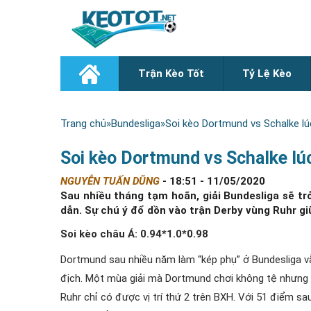
Trận Kèo Tốt
Tỷ Lệ Kèo
Trang chủ
»
Bundesliga
»
Soi kèo Dortmund vs Schalke l
Soi kèo Dortmund vs Schalke lú
NGUYỄN TUẤN DŨNG
-
18:51 - 11/05/2020
Sau nhiều tháng tạm hoãn, giải Bundesliga sẽ trở
dẫn. Sự chú ý đổ dồn vào trận Derby vùng Ruhr gi
Soi kèo châu Á: 0.94*1.0*0.98
Dortmund sau nhiều năm làm “kép phụ” ở Bundesliga 
địch. Một mùa giải mà Dortmund chơi không tệ nhưng
Ruhr chỉ có được vị trí thứ 2 trên BXH. Với 51 điểm 