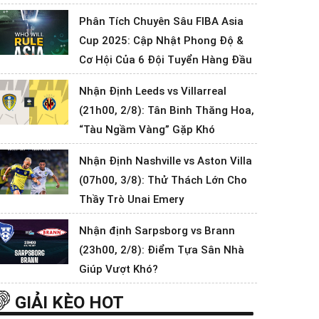
Phân Tích Chuyên Sâu FIBA Asia
Cup 2025: Cập Nhật Phong Độ &
Cơ Hội Của 6 Đội Tuyển Hàng Đầu
Nhận Định Leeds vs Villarreal
(21h00, 2/8): Tân Binh Thăng Hoa,
“Tàu Ngầm Vàng” Gặp Khó
Nhận Định Nashville vs Aston Villa
(07h00, 3/8): Thử Thách Lớn Cho
Thầy Trò Unai Emery
Nhận định Sarpsborg vs Brann
(23h00, 2/8): Điểm Tựa Sân Nhà
Giúp Vượt Khó?
GIẢI KÈO HOT