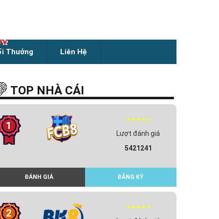
ổi Thưởng
Liên Hệ
TOP NHÀ CÁI
1
Lượt đánh giá
5421241
ĐÁNH GIÁ
ĐĂNG KÝ
2