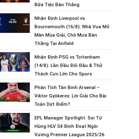
Bữa Tiệc Bàn Thắng
Nhận Định Liverpool vs
Bournemouth (16/8): Nhà Vua Mở
Màn Mùa Giải, Chờ Mưa Bàn
Thắng Tại Anfield
Nhận Định PSG vs Tottenham
(14/8): Lần Đầu Đối Đầu & Thử
Thách Cực Lớn Cho Spurs
Phân Tích Tân Binh Arsenal –
Viktor Gyökeres: Lời Giải Cho Bài
Toán Dứt Điểm?
EPL Manager Spotlight: Soi Tứ
Hùng HLV Sẽ Định Đoạt Ngôi
Vương Premier League 2025/26