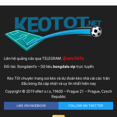
@ads365s
Liên hệ quảng cáo qua TELEGRAM:
Đối tác: Bongdainfo – Dữ liệu
bongdalu vip
trực tuyến.
Kèo Tốt chuyên trang soi kèo và dự đoán kèo nhà cái các trận
đấu bóng đá cập nhật và uy tín nhất hiện nay
Copyright © 2019 eNet s.r.o, 19600 – Prague 21 – Prague, Czech
Republic
LIKE ON FACEBOOK
FOLLOW ON TWITTER