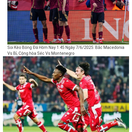
Soi Kèo Bóng Đá Hôm Nay 1:45 Ngày 7/6/2025: Bắc Macedonia
Vs Bỉ, Cộng hòa Séc Vs Montenegro