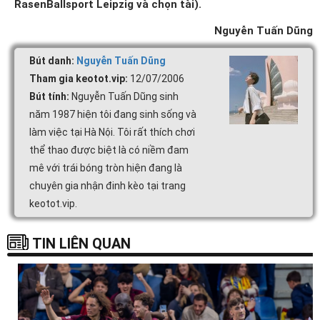
RasenBallsport Leipzig và chọn tài).
Nguyễn Tuấn Dũng
Bút danh:
Nguyễn Tuấn Dũng
Tham gia keotot.vip:
12/07/2006
Bút tính:
Nguyễn Tuấn Dũng sinh
năm 1987 hiện tôi đang sinh sống và
làm việc tại Hà Nội. Tôi rất thích chơi
thể thao được biệt là có niềm đam
mê với trái bóng tròn hiện đang là
chuyên gia nhận đinh kèo tại trang
keotot.vip.
TIN LIÊN QUAN