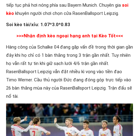
tiếp tục phả hơi nóng phía sau Bayern Munich. Chuyên gia
soi
kèo
khuyên người chơi chọn cửa RasenBallsport Leipzig.
Soi kèo tài/xỉu: 1.07*3.0*0.83
>>>Nhận định kèo ngoại hạng anh tại Kèo Tốt<<<
Hàng công của Schalke 04 đang gặp vấn đề trong thời gian gần
đây khi họ chỉ có 1 bàn thắng trong 3 trận gần nhất. Tuy nhiên
họ vẫn rất tự tin khi giữ sạch lưới 4/6 trận gần nhất.
RasenBallsport Leipzig vẫn đặt nhiều kì vọng vào tiền đạo
Timo Werner. Cầu thủ người Đức đang đóng góp trực tiếp vào
26 bàn thắng mùa này của RasenBallsport Leipzig. Trận đấu sẽ
nổ tài.