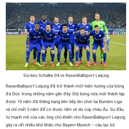
Soi kèo Schalke 04 vs RasenBallsport Leipzig
RasenBallsport Leipzig đã trở thành một hiện tượng của bóng
đá Đức trong những năm gần đây. Đội bóng vừa mới thành lập
được 10 năm đã thăng hạng liên tiếp lên chơi tại Bundes Liga
và chỉ mất 5 năm để có được tấm vé dự cúp châu Âu. Sự đầu
tư mạnh mẽ của các ông chủ khiến cho RasenBallsport Leipzig
gây ra rất nhiều khó khăn cho Bayern Munich – câu lạc bộ