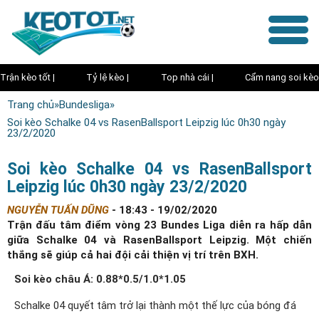
Trận kèo tốt |
Tỷ lệ kèo |
Top nhà cái |
Cẩm nang soi kèo
Trang chủ
»
Bundesliga
»
Soi kèo Schalke 04 vs RasenBallsport Leipzig lúc 0h30 ngày
23/2/2020
Soi kèo Schalke 04 vs RasenBallsport
Leipzig lúc 0h30 ngày 23/2/2020
NGUYỄN TUẤN DŨNG
-
18:43 - 19/02/2020
Trận đấu tâm điểm vòng 23 Bundes Liga diễn ra hấp dẫn
giữa Schalke 04 và RasenBallsport Leipzig. Một chiến
thắng sẽ giúp cả hai đội cải thiện vị trí trên BXH.
Soi kèo châu Á: 0.88*0.5/1.0*1.05
Schalke 04 quyết tâm trở lại thành một thế lực của bóng đá