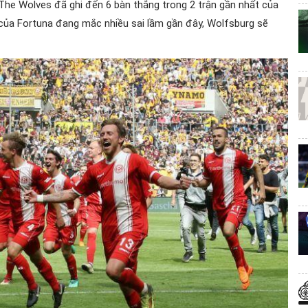
, The Wolves đã ghi đến 6 bàn thắng trong 2 trận gần nhất của
 của Fortuna đang mắc nhiều sai lầm gần đây, Wolfsburg sẽ