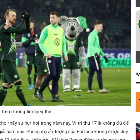
trên đường tìm lại vị thế
cho thấy sự hụt hơi trong năm nay. Vị trí thứ 17 là không đủ để
 giải năm sau. Phong độ ấn tượng của Fortuna không được duy
a và 12 trận thua, thầy trò HLV Uwe Rosler đứng trước nguy cơ