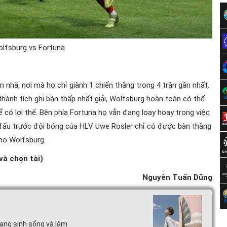
olfsburg vs Fortuna
 nhà, nơi mà họ chỉ giành 1 chiến thắng trong 4 trận gần nhất.
hành tích ghi bàn thấp nhất giải, Wolfsburg hoàn toàn có thể
để có lợi thế. Bên phía Fortuna họ vẫn đang loay hoay trong việc
n đấu trước đội bóng của HLV Uwe Rosler chỉ có được bàn thắng
cho Wolfsburg.
và chọn tài)
Nguyễn Tuấn Dũng
ang sinh sống và làm