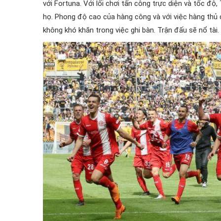
với Fortuna. Với lối chơi tấn công trực diện và tốc độ
họ. Phong độ cao của hàng công và với việc hàng thủ
không khó khăn trong việc ghi bàn. Trận đấu sẽ nổ tài.