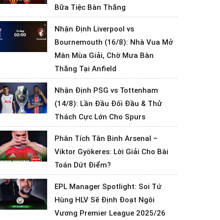
Bữa Tiệc Bàn Thắng
Nhận Định Liverpool vs
Bournemouth (16/8): Nhà Vua Mở
Màn Mùa Giải, Chờ Mưa Bàn
Thắng Tại Anfield
Nhận Định PSG vs Tottenham
(14/8): Lần Đầu Đối Đầu & Thử
Thách Cực Lớn Cho Spurs
Phân Tích Tân Binh Arsenal –
Viktor Gyökeres: Lời Giải Cho Bài
Toán Dứt Điểm?
EPL Manager Spotlight: Soi Tứ
Hùng HLV Sẽ Định Đoạt Ngôi
Vương Premier League 2025/26