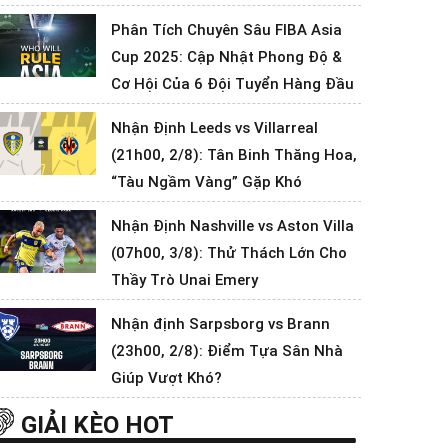
Phân Tích Chuyên Sâu FIBA Asia
Cup 2025: Cập Nhật Phong Độ &
Cơ Hội Của 6 Đội Tuyển Hàng Đầu
Nhận Định Leeds vs Villarreal
(21h00, 2/8): Tân Binh Thăng Hoa,
“Tàu Ngầm Vàng” Gặp Khó
Nhận Định Nashville vs Aston Villa
(07h00, 3/8): Thử Thách Lớn Cho
Thầy Trò Unai Emery
Nhận định Sarpsborg vs Brann
(23h00, 2/8): Điểm Tựa Sân Nhà
Giúp Vượt Khó?
GIẢI KÈO HOT