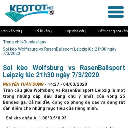
Trận kèo tốt |
Tỷ lệ kèo |
Top nhà cái |
Cẩm nang soi kèo
Trang chủ
»
Bundesliga
»
Soi kèo Wolfsburg vs RasenBallsport Leipzig lúc 21h30 ngày
7/3/2020
Soi kèo Wolfsburg vs RasenBallsport
Leipzig lúc 21h30 ngày 7/3/2020
NGUYỄN TUẤN DŨNG
-
14:27 - 04/03/2020
Trận cầu giữa Wolfsburg vs RasenBallsport Leipzig là một
trong những cặp đấu đáng chú ý nhất của vòng 25
Bundesliga. Cả hai đều đang có phong độ cao và đang rất
cần điểm cho những mục tiêu của riêng mình.
Soi kèo châu Á: 1.00*0.5*0.93