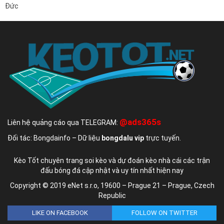
Đức
@ads365s
Liên hệ quảng cáo qua TELEGRAM:
Đối tác: Bongdainfo – Dữ liệu
bongdalu vip
trực tuyến.
Kèo Tốt chuyên trang soi kèo và dự đoán kèo nhà cái các trận
đấu bóng đá cập nhật và uy tín nhất hiện nay
Copyright © 2019 eNet s.r.o, 19600 – Prague 21 – Prague, Czech
Republic
LIKE ON FACEBOOK
FOLLOW ON TWITTER