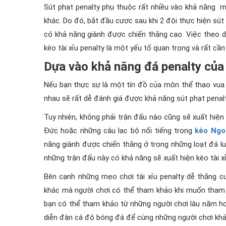
Sút phạt penalty phụ thuộc rất nhiều vào khả năng ma
khác. Do đó, bắt đầu cược sau khi 2 đội thực hiện sút 
có khả năng giành được chiến thắng cao. Việc theo d
kèo tài xỉu penalty là một yếu tố quan trọng và rất cần 
Dựa vào khả năng đá penalty của 
Nếu bạn thực sự là một tín đồ của môn thể thao vua 
nhau sẽ rất dễ đánh giá được khả năng sút phạt penal
Tuy nhiên, không phải trận đấu nào cũng sẽ xuất hiện 
Đức hoặc những câu lạc bộ nổi tiếng trong
kèo Ngo
năng giành được chiến thắng ở trong những loạt đá luâ
những trận đấu này có khả năng sẽ xuất hiện kèo tài xỉ
Bên cạnh những mẹo chơi tài xỉu penalty dễ thắng
khác mà người chơi có thể tham khảo khi muốn tham g
bạn có thể tham khảo từ những người chơi lâu năm ho
diễn đàn cá độ bóng đá để cùng những người chơi khác