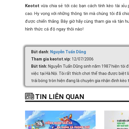
Keotot
vừa chia sẻ tới các bạn cách tính kèo tài xỉu
cao. Hy vọng với những thông tin mà chúng tôi đã chi
được chiến thắng. Bây giờ hãy cùng tham gia và tận h
hình thức cá độ ngay thôi nào!
Bút danh:
Nguyễn Tuấn Dũng
Tham gia keotot.vip:
12/07/2006
Bút tính:
Nguyễn Tuấn Dũng sinh năm 1987 hiện tôi đ
việc tại Hà Nội. Tôi rất thích chơi thể thao được biệt
trái bóng tròn hiện đang là chuyên gia nhận đinh kèo t
TIN LIÊN QUAN