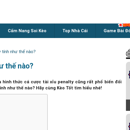
Cẩm Nang Soi Kèo
Top Nhà Cái
Game Bài Đ
y tính như thế nào?
hư thế nào?
 hình thức cá cược tài xỉu penalty cũng rất phổ biến đối
 tính như thế nào? Hãy cùng Kèo Tốt tìm hiểu nhé!