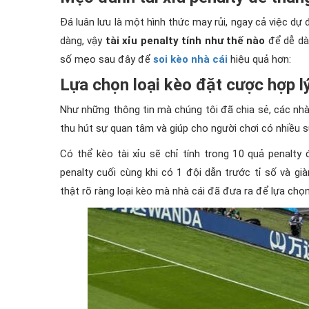
Đá luân lưu là một hình thức may rủi, ngay cả việc dự
dàng, vậy
tài xỉu penalty tính như thế nào
để dễ dà
số mẹo sau đây để
soi kèo nhà cái
hiệu quả hơn:
Lựa chọn loại kèo đặt cược hợp l
Như những thông tin mà chúng tôi đã chia sẻ, các nhà
thu hút sự quan tâm và giúp cho người chơi có nhiều sự
Có thể kèo tài xỉu sẽ chỉ tính trong 10 quả penalt
penalty cuối cùng khi có 1 đội dẫn trước tỉ số và gi
thật rõ ràng loại kèo mà nhà cái đã đưa ra để lựa chọn,