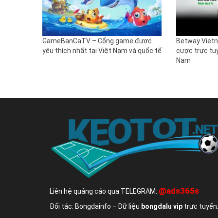
GameBanCaTV – Cổng game được
Betway Vietn
yêu thích nhất tại Việt Nam và quốc tế
cược trực tu
Nam
@ads365s
Liên hệ quảng cáo qua TELEGRAM:
Đối tác: Bongdainfo – Dữ liệu
bongdalu vip
trực tuyến