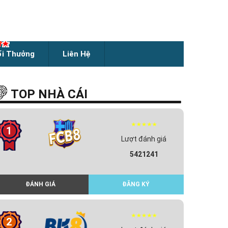
ổi Thưởng
Liên Hệ
TOP NHÀ CÁI
1
Lượt đánh giá
5421241
ĐÁNH GIÁ
ĐĂNG KÝ
2