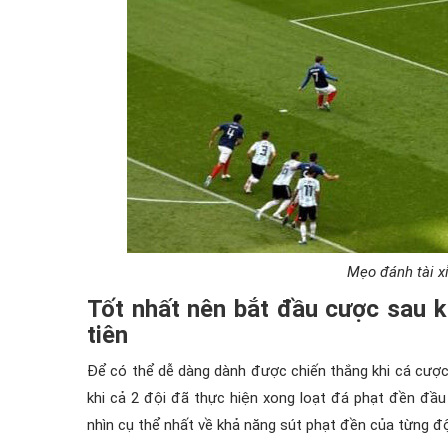
Mẹo đánh tài x
Tốt nhất nên bắt đầu cược sau kh
tiên
Để có thể dễ dàng dành được chiến thắng khi cá cượ
khi cả 2 đội đã thực hiện xong loạt đá phạt đền đầu
nhìn cụ thể nhất về khả năng sút phạt đền của từng độ