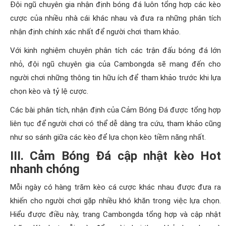
Đội ngũ chuyên gia nhận định bóng đá luôn tổng hợp các kèo
cược của nhiều nhà cái khác nhau và đưa ra những phân tích
nhận định chính xác nhất để người chơi tham khảo.
Với kinh nghiệm chuyên phân tích các trận đấu bóng đá lớn
nhỏ, đội ngũ chuyên gia của Cambongda sẽ mang đến cho
người chơi những thông tin hữu ích để tham khảo trước khi lựa
chọn kèo và tỷ lệ cược.
Các bài phân tích, nhận định của Cảm Bóng Đá được tổng hợp
liên tục để người chơi có thể dễ dàng tra cứu, tham khảo cũng
như so sánh giữa các kèo để lựa chọn kèo tiềm năng nhất.
III. Cảm Bóng Đá cập nhật kèo Hot
nhanh chóng
Mỗi ngày có hàng trăm kèo cá cược khác nhau được đưa ra
khiến cho người chơi gặp nhiều khó khăn trong việc lựa chọn.
Hiểu được điều này, trang Cambongda tổng hợp và cập nhật