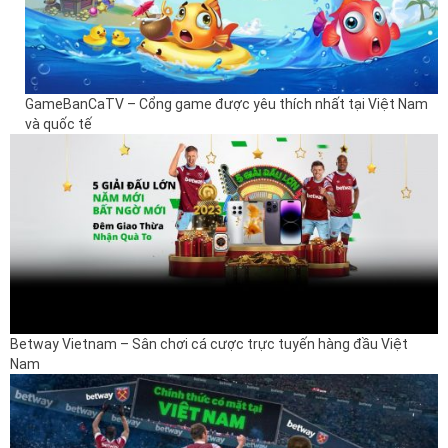
GameBanCaTV – Cổng game được yêu thích nhất tại Việt Nam
và quốc tế
Betway Vietnam – Sân chơi cá cược trực tuyến hàng đầu Việt
Nam