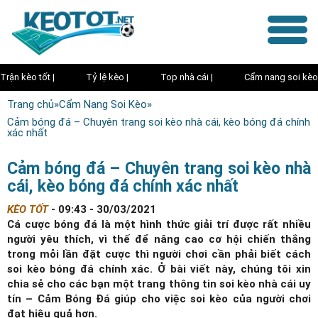
Trận kèo tốt |
Tỷ lệ kèo |
Top nhà cái |
Cẩm nang soi kèo
Trang chủ
»
Cẩm Nang Soi Kèo
»
Cảm bóng đá – Chuyên trang soi kèo nhà cái, kèo bóng đá chính
xác nhất
Cảm bóng đá – Chuyên trang soi kèo nhà
cái, kèo bóng đá chính xác nhất
KÈO TỐT
-
09:43 - 30/03/2021
Cá cược bóng đá là một hình thức giải trí được rất nhiều
người yêu thích, vì thế để nâng cao cơ hội chiến thắng
trong mỗi lần đặt cược thì người chơi cần phải biết cách
soi kèo bóng đá chính xác. Ở bài viết này, chúng tôi xin
chia sẻ cho các bạn một trang thông tin soi kèo nhà cái uy
tín – Cảm Bóng Đá giúp cho việc soi kèo của người chơi
đạt hiệu quả hơn.