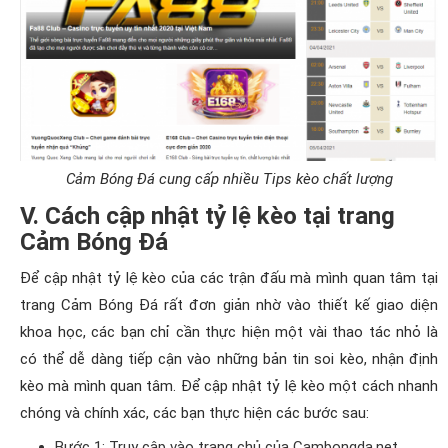
Cảm Bóng Đá cung cấp nhiều Tips kèo chất lượng
V. Cách cập nhật tỷ lệ kèo tại trang
Cảm Bóng Đá
Để cập nhật tỷ lệ kèo của các trận đấu mà mình quan tâm tại
trang Cảm Bóng Đá rất đơn giản nhờ vào thiết kế giao diện
khoa học, các bạn chỉ cần thực hiện một vài thao tác nhỏ là
có thể dễ dàng tiếp cận vào những bản tin soi kèo, nhận định
kèo mà mình quan tâm. Để cập nhật tỷ lệ kèo một cách nhanh
chóng và chính xác, các bạn thực hiện các bước sau:
Bước 1: Truy cập vào trang chủ của Cambongda.net