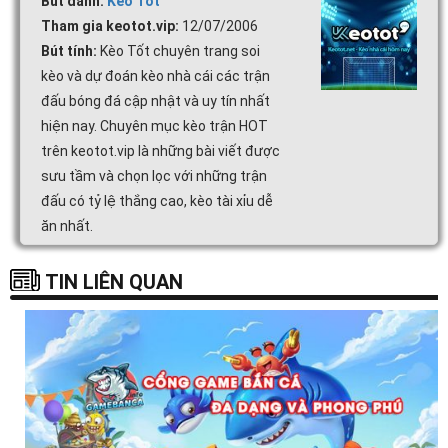
Bút danh:
Kèo Tốt
Tham gia keotot.vip:
12/07/2006
Bút tính:
Kèo Tốt chuyên trang soi
kèo và dự đoán kèo nhà cái các trận
đấu bóng đá cập nhật và uy tín nhất
hiện nay. Chuyên mục kèo trận HOT
trên keotot.vip là những bài viết được
sưu tầm và chọn lọc với những trận
đấu có tỷ lệ thắng cao, kèo tài xỉu dễ
ăn nhất.
TIN LIÊN QUAN