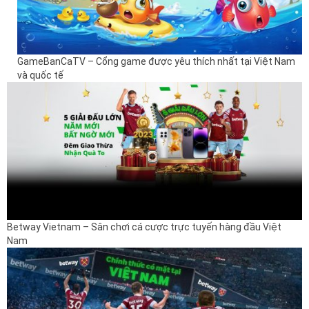
GameBanCaTV – Cổng game được yêu thích nhất tại Việt Nam
và quốc tế
Betway Vietnam – Sân chơi cá cược trực tuyến hàng đầu Việt
Nam