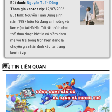
Bút danh:
Nguyễn Tuấn Dũng
Tham gia keotot.vip:
12/07/2006
Bút tính:
Nguyễn Tuấn Dũng sinh
năm 1987 hiện tôi đang sinh sống và
làm việc tại Hà Nội. Tôi rất thích chơi
thể thao được biệt là có niềm đam
mê với trái bóng tròn hiện đang là
chuyên gia nhận đinh kèo tại trang
keotot.vip.
TIN LIÊN QUAN