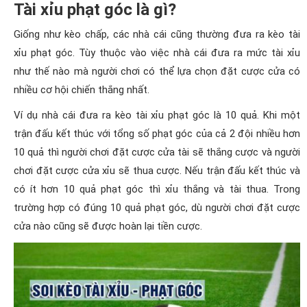
Tài xỉu phạt góc là gì?
Giống như kèo chấp, các nhà cái cũng thường đưa ra kèo tài
xỉu phạt góc. Tùy thuộc vào việc nhà cái đưa ra mức tài xỉu
như thế nào mà người chơi có thể lựa chọn đặt cược cửa có
nhiều cơ hội chiến thắng nhất.
Ví dụ nhà cái đưa ra kèo tài xỉu phạt góc là 10 quả. Khi một
trận đấu kết thúc với tổng số phạt góc của cả 2 đội nhiều hơn
10 quả thì người chơi đặt cược cửa tài sẽ thắng cược và người
chơi đặt cược cửa xỉu sẽ thua cược. Nếu trận đấu kết thúc và
có ít hơn 10 quả phạt góc thì xỉu thắng và tài thua. Trong
trường hợp có đúng 10 quả phạt góc, dù người chơi đặt cược
cửa nào cũng sẽ được hoàn lại tiền cược.