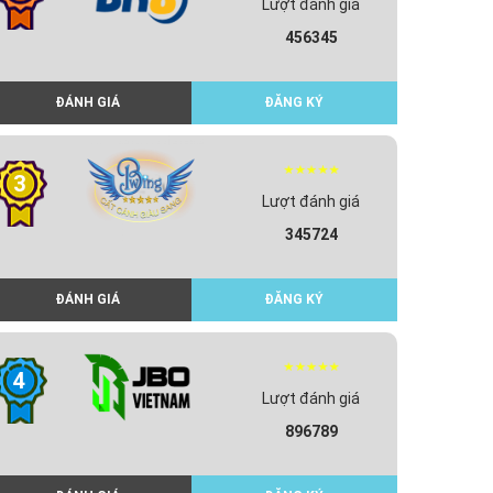
Lượt đánh giá
456345
ĐÁNH GIÁ
ĐĂNG KÝ
3
Lượt đánh giá
345724
ĐÁNH GIÁ
ĐĂNG KÝ
4
Lượt đánh giá
896789