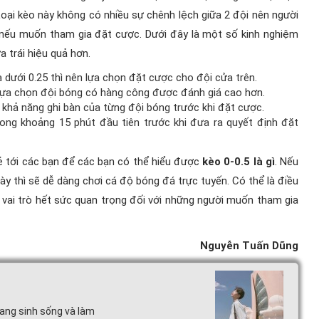
Loại kèo này không có nhiều sự chênh lệch giữa 2 đội nên người
t nếu muốn tham gia đặt cược. Dưới đây là một số kinh nghiệm
 trái hiệu quả hơn.
 dưới 0.25 thì nên lựa chọn đặt cược cho đội cửa trên.
y lựa chọn đội bóng có hàng công được đánh giá cao hơn.
̀ khả năng ghi bàn của từng đội bóng trước khi đặt cược.
rong khoảng 15 phút đầu tiên trước khi đưa ra quyết định đặt
ẻ tới các bạn để các bạn có thể hiểu được
kèo 0-0.5 là gì
. Nếu
y thì sẽ dễ dàng chơi cá độ bóng đá trực tuyến. Có thể là điều
 vai trò hết sức quan trọng đối với những người muốn tham gia
Nguyễn Tuấn Dũng
ang sinh sống và làm