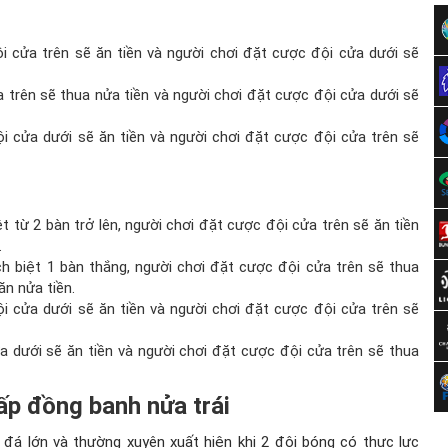
i cửa trên sẽ ăn tiền và người chơi đặt cược đội cửa dưới sẽ
 trên sẽ thua nửa tiền và người chơi đặt cược đội cửa dưới sẽ
i cửa dưới sẽ ăn tiền và người chơi đặt cược đội cửa trên sẽ
t từ 2 bàn trở lên, người chơi đặt cược đội cửa trên sẽ ăn tiền
.
ch biệt 1 bàn thắng, người chơi đặt cược đội cửa trên sẽ thua
ăn nửa tiền.
i cửa dưới sẽ ăn tiền và người chơi đặt cược đội cửa trên sẽ
a dưới sẽ ăn tiền và người chơi đặt cược đội cửa trên sẽ thua
ấp đồng banh nửa trái
ng đá lớn và thường xuyên xuất hiện khi 2 đội bóng có thực lực