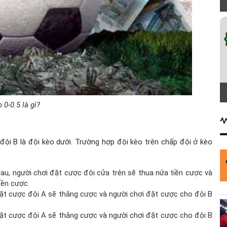
 0-0.5 là gì?
 đội B là đội kèo dưới. Trường hợp đội kèo trên chấp đội ở kèo
au, người chơi đặt cược đội cửa trên sẽ thua nửa tiền cược và
iền cược.
 đặt cược đội A sẽ thắng cược và người chơi đặt cược cho đội B
 đặt cược đội A sẽ thắng cược và người chơi đặt cược cho đội B