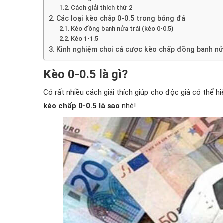
Cách giải thích thứ 2
Các loại kèo chấp 0-0.5 trong bóng đá
Kèo đồng banh nửa trái (kèo 0-0.5)
Kèo 1-1.5
Kinh nghiệm chơi cá cược kèo chấp đồng banh nử
Kèo 0-0.5 là gì?
Có rất nhiều cách giải thích giúp cho độc giả có thể 
kèo chấp 0-0.5 là sao
nhé!