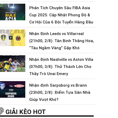
Phân Tích Chuyên Sâu FIBA Asia
Cup 2025: Cập Nhật Phong Độ &
Cơ Hội Của 6 Đội Tuyển Hàng Đầu
Nhận Định Leeds vs Villarreal
(21h00, 2/8): Tân Binh Thăng Hoa,
“Tàu Ngầm Vàng” Gặp Khó
Nhận Định Nashville vs Aston Villa
(07h00, 3/8): Thử Thách Lớn Cho
Thầy Trò Unai Emery
Nhận định Sarpsborg vs Brann
(23h00, 2/8): Điểm Tựa Sân Nhà
Giúp Vượt Khó?
GIẢI KÈO HOT