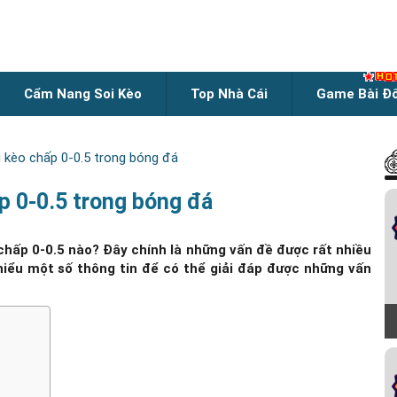
Cẩm Nang Soi Kèo
Top Nhà Cái
Game Bài Đ
ại kèo chấp 0-0.5 trong bóng đá
ấp 0-0.5 trong bóng đá
 chấp 0-0.5 nào? Đây chính là những vấn đề được rất nhiều
iểu một số thông tin để có thể giải đáp được những vấn