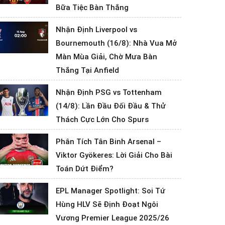
Bữa Tiệc Bàn Thắng
Nhận Định Liverpool vs
Bournemouth (16/8): Nhà Vua Mở
Màn Mùa Giải, Chờ Mưa Bàn
Thắng Tại Anfield
Nhận Định PSG vs Tottenham
(14/8): Lần Đầu Đối Đầu & Thử
Thách Cực Lớn Cho Spurs
Phân Tích Tân Binh Arsenal –
Viktor Gyökeres: Lời Giải Cho Bài
Toán Dứt Điểm?
EPL Manager Spotlight: Soi Tứ
Hùng HLV Sẽ Định Đoạt Ngôi
Vương Premier League 2025/26