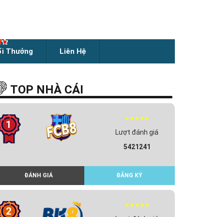
ổi Thưởng
Liên Hệ
TOP NHÀ CÁI
1
Lượt đánh giá
5421241
ĐÁNH GIÁ
ĐĂNG KÝ
2