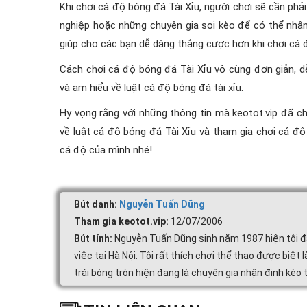
Khi chơi cá độ bóng đá Tài Xỉu, người chơi sẽ cần phả
nghiệp hoặc những chuyên gia soi kèo để có thể nhân
giúp cho các bạn dễ dàng thắng cược hơn khi chơi cá đ
Cách chơi cá độ bóng đá Tài Xỉu vô cùng đơn giản, d
và am hiểu về luật cá độ bóng đá tài xỉu.
Hy vọng rằng với những thông tin mà keotot.vip đã chi
về luật cá độ bóng đá Tài Xỉu và tham gia chơi cá đ
cá độ của mình nhé!
Bút danh:
Nguyễn Tuấn Dũng
Tham gia keotot.vip:
12/07/2006
Bút tính:
Nguyễn Tuấn Dũng sinh năm 1987 hiện tôi đ
việc tại Hà Nội. Tôi rất thích chơi thể thao được biệt
trái bóng tròn hiện đang là chuyên gia nhận đinh kèo t