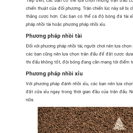
Tiếp đến, các bạn có thể lựa chọn những trận đấu có 
chiến thuật của đối phương. Trận chiến lúc này sẽ bị c
thắng cược hơn. Các bạn có thể cá độ bóng đá tài x
pháp nhồi tài hoặc phương pháp nhồi xỉu.
Phương pháp nhồi tài
Đối với phương pháp nhồi tài, người chơi nên lựa chọn
các bạn cũng nên lựa chọn trận đấu để đặt cược dựa 
thi đấu không tốt, đội bóng đang cần mang tới điểm 
Phương pháp nhồi xỉu
Với phương pháp đánh nhồi xỉu, các bạn nên lựa chọ
đặt cửa xỉu ngay trong thời gian đầu của trận đấu. N
nữa.