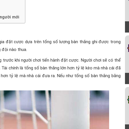
 người mới
gia đặt cược dựa trên tổng số lượng bàn thắng ghi được trong
 đội nào thua.
g trước khi người chơi tiến hành đặt cược. Người chơi sẽ có thể
 Tài chính là tổng số bàn thắng lớn hơn tỷ lệ kèo mà nhà cái đã
p hơn tỷ lệ mà nhà cái đưa ra. Nếu như tổng số bàn thắng bằng