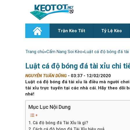
Trận Kèo Tốt
Tỷ Lệ Kèo
Trang chủ
»
Cẩm Nang Soi Kèo
»
Luật cá độ bóng đá tài 
Luật cá độ bóng đá tài xỉu chi t
NGUYỄN TUẤN DŨNG
-
03:37 - 12/02/2020
Luật cá độ bóng đá tài xỉu là điều mà người ch
tài xỉu trực tuyến tại các nhà cái. Hãy theo dõi 
nhé!
Mục Lục Nội Dung
Cá độ bóng đá Tài Xỉu là gì?
Cách cá độ bóng đá Tài Xỉu hiệu quả