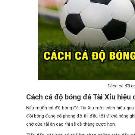
Cách cá độ bó
Cách cá độ bóng đá Tài Xỉu hiệu 
Nếu muốn cá độ bóng đá Tài Xỉu một cách hiệu quả n
đội bóng đang có phong độ thi đấu tốt vì khả năng gh
chờ cửa tài ăn cao thì sẽ dễ thắng cược hơn.