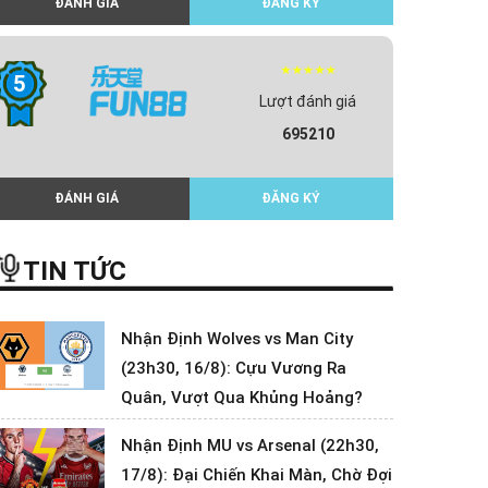
ĐÁNH GIÁ
ĐĂNG KÝ
5
Lượt đánh giá
695210
ĐÁNH GIÁ
ĐĂNG KÝ
TIN TỨC
Nhận Định Wolves vs Man City
(23h30, 16/8): Cựu Vương Ra
Quân, Vượt Qua Khủng Hoảng?
Nhận Định MU vs Arsenal (22h30,
17/8): Đại Chiến Khai Màn, Chờ Đợi