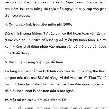
nên sự độc đáo, riêng biệt của kênh. Người xem cũng dễ dàng
tìm kiếm link
xem bóng đá trực tiếp
ngay khi truy cập vào giao
diện của website.
4. Cung cấp link trực tiếp miễn phí 100%
Đồng hành cùng
Mitom TV
các bạn có thể hoàn toàn yên tâm vì
được chia sẻ
link trực tiếp bóng đá
miễn phí hoàn toàn. Người
xem không phải đăng nhập vào nhưng vẫn có thể theo dõi được
1 cách dễ dàng.
5. Bình luận Tiếng Việt cực dễ hiểu
Để tăng sức hấp dẫn và kịch tính cho trận đấu thì không thể thiếu
sự góp mặt của các BLV tài năng. Vì thế website
Mì Tôm TV
hỗ
trợ bình luận tiếng Việt cho hầu hết các trận đấu giúp người xem
dễ hiểu hơn, nhất là các trận đấu nước ngoài.
IV. Một số nhược điểm của Mitom TV
Vì vẫn đang trong quá trình hoàn thiện và phát triển nên