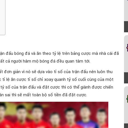
rận đấu bóng đá và ăn theo tỷ lệ trên bảng cược mà nhà cái đã
à tất cả người hâm mộ bóng đá đều quan tâm tới.
t đơn giản vì nó sẽ dựa vào tỉ số của trận đấu nên luôn thu
 tỉ lệ ăn cược tỉ số chỉ xoay quanh tỷ số cuối cùng của một
tỷ số của trận đấu và đặt cược thì có thể giành được chiến
n sai thì sẽ mất toàn bộ số tiền đã đặt cược.