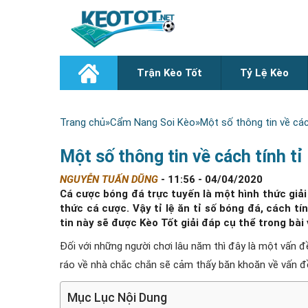
Trận Kèo Tốt
Tỷ Lệ Kèo
Trang chủ
»
Cẩm Nang Soi Kèo
»
Một số thông tin về cách
Một số thông tin về cách tính tỉ 
NGUYỄN TUẤN DŨNG
-
11:56 - 04/04/2020
Cá cược bóng đá trực tuyến là một hình thức giải
thức cá cược. Vậy tỉ lệ ăn tỉ số bóng đá, cách tí
tin này sẽ được Kèo Tốt giải đáp cụ thể trong bài 
Đối với những người chơi lâu năm thì đây là một vấn 
ráo về nhà chắc chắn sẽ cảm thấy băn khoăn về vấn đ
Mục Lục Nội Dung