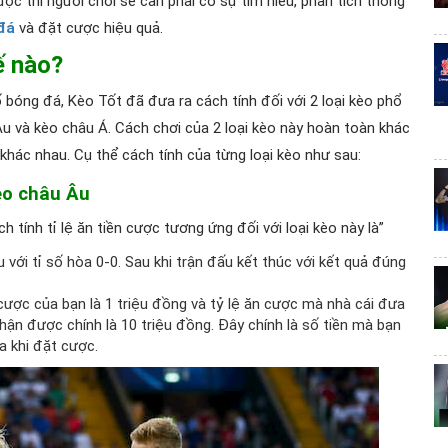
ợc thì người chơi sẽ cần phải có sự tìm hiểu, phân tích thông
đá
và đặt cược hiệu quả.
ế nào?
ố bóng đá, Kèo Tốt đã đưa ra cách tính đối với 2 loại kèo phổ
Âu và kèo châu Á. Cách chơi của 2 loại kèo này hoàn toàn khác
khác nhau. Cụ thể cách tính của từng loại kèo như sau:
kèo châu Âu
tính tỉ lệ ăn tiền cược tương ứng đối với loại kèo này là”
ới tỉ số hòa 0-0. Sau khi trận đấu kết thúc với kết quả đúng
cược của bạn là 1 triệu đồng và tỷ lệ ăn cược mà nhà cái đưa
nhận được chính là 10 triệu đồng. Đây chính là số tiền mà bạn
a khi đặt cược.