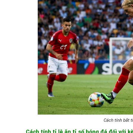
Cách tính bắt t
Cách tính tỉ lệ ăn tỉ số bóng đá đối với 