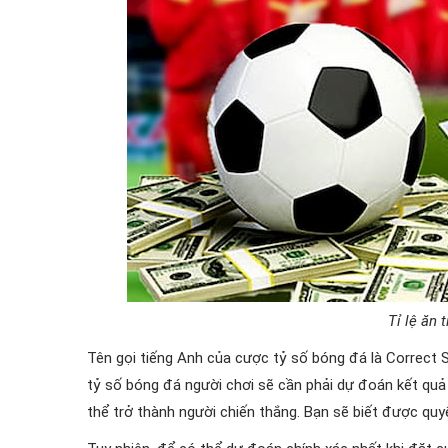
Tỉ lệ ăn 
Tên gọi tiếng Anh của cược tỷ số bóng đá là
Correct S
tỷ số bóng đá người chơi sẽ cần phải dự đoán kết qu
thể trở thành người chiến thắng. Bạn sẽ biết được quy