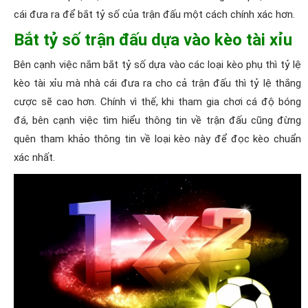
cái đưa ra để bắt tỷ số của trận đấu một cách chính xác hơn.
Bắt tỷ số trận đấu dựa vào kèo tài xỉu
Bên cạnh việc nắm bắt tỷ số dựa vào các loại kèo phụ thì tỷ lệ
kèo tài xỉu mà nhà cái đưa ra cho cả trận đấu thì tỷ lệ thắng
cược sẽ cao hơn. Chính vì thế, khi tham gia chơi cá độ bóng
đá, bên cạnh việc tìm hiểu thông tin về trận đấu cũng đừng
quên tham khảo thông tin về loại kèo này để đọc kèo chuẩn
xác nhất.