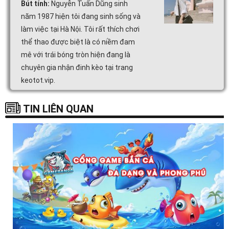
Bút tính:
Nguyễn Tuấn Dũng sinh
năm 1987 hiện tôi đang sinh sống và
làm việc tại Hà Nội. Tôi rất thích chơi
thể thao được biệt là có niềm đam
mê với trái bóng tròn hiện đang là
chuyên gia nhận đinh kèo tại trang
keotot.vip.
TIN LIÊN QUAN