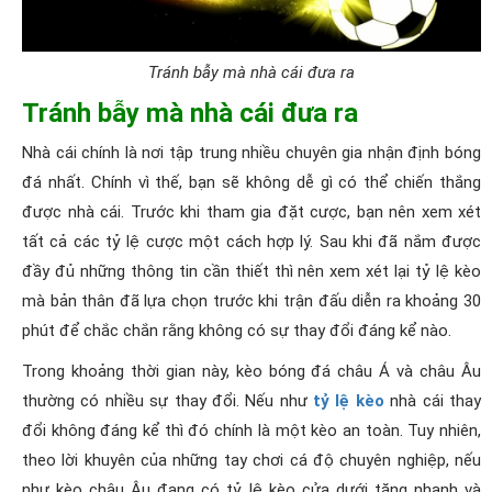
Tránh bẫy mà nhà cái đưa ra
Tránh bẫy mà nhà cái đưa ra
Nhà cái chính là nơi tập trung nhiều chuyên gia nhận định bóng
đá nhất. Chính vì thế, bạn sẽ không dễ gì có thể chiến thắng
được nhà cái. Trước khi tham gia đặt cược, bạn nên xem xét
tất cả các tỷ lệ cược một cách hợp lý. Sau khi đã nắm được
đầy đủ những thông tin cần thiết thì nên xem xét lại tỷ lệ kèo
mà bản thân đã lựa chọn trước khi trận đấu diễn ra khoảng 30
phút để chắc chắn rằng không có sự thay đổi đáng kể nào.
Trong khoảng thời gian này, kèo bóng đá châu Á và châu Âu
thường có nhiều sự thay đổi. Nếu như
tỷ lệ kèo
nhà cái thay
đổi không đáng kể thì đó chính là một kèo an toàn. Tuy nhiên,
theo lời khuyên của những tay chơi cá độ chuyên nghiệp, nếu
như kèo châu Âu đang có tỷ lệ kèo cửa dưới tăng nhanh và