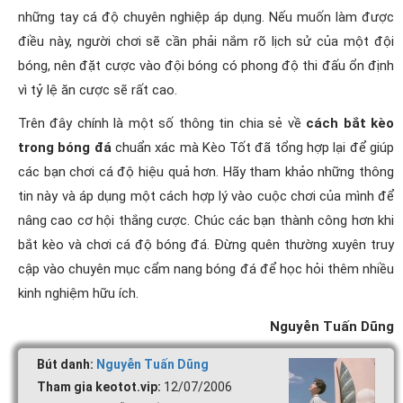
những tay cá độ chuyên nghiệp áp dụng. Nếu muốn làm được
điều này, người chơi sẽ cần phải nắm rõ lịch sử của một đội
bóng, nên đặt cược vào đội bóng có phong độ thi đấu ổn định
vì tỷ lệ ăn cược sẽ rất cao.
Trên đây chính là một số thông tin chia sẻ về
cách bắt kèo
trong bóng đá
chuẩn xác mà Kèo Tốt đã tổng hợp lại để giúp
các bạn chơi cá độ hiệu quả hơn. Hãy tham khảo những thông
tin này và áp dụng một cách hợp lý vào cuộc chơi của mình để
nâng cao cơ hội thắng cược. Chúc các bạn thành công hơn khi
bắt kèo và chơi cá độ bóng đá. Đừng quên thường xuyên truy
cập vào chuyên mục cẩm nang bóng đá để học hỏi thêm nhiều
kinh nghiệm hữu ích.
Nguyễn Tuấn Dũng
Bút danh:
Nguyễn Tuấn Dũng
Tham gia keotot.vip:
12/07/2006