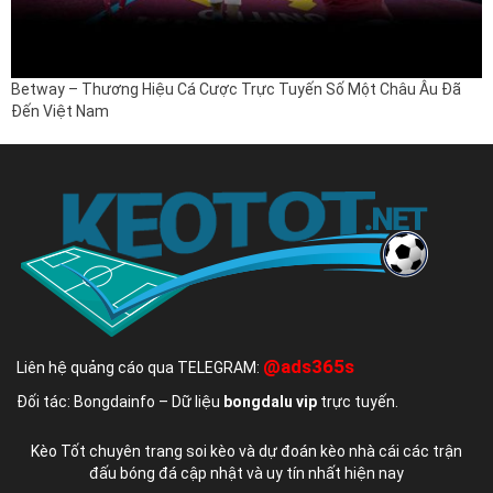
Betway – Thương Hiệu Cá Cược Trực Tuyến Số Một Châu Âu Đã
Đến Việt Nam
@ads365s
Liên hệ quảng cáo qua TELEGRAM:
Đối tác: Bongdainfo – Dữ liệu
bongdalu vip
trực tuyến.
Kèo Tốt chuyên trang soi kèo và dự đoán kèo nhà cái các trận
đấu bóng đá cập nhật và uy tín nhất hiện nay