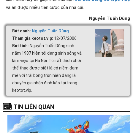
và ăn được nhiều tiền cược của nhà cái.
Nguyễn Tuấn Dũng
Bút danh:
Nguyễn Tuấn Dũng
Tham gia keotot.vip:
12/07/2006
Bút tính:
Nguyễn Tuấn Dũng sinh
năm 1987 hiện tôi đang sinh sống và
làm việc tại Hà Nội. Tôi rất thích chơi
thể thao được biệt là có niềm đam
mê với trái bóng tròn hiện đang là
chuyên gia nhận đinh kèo tại trang
keotot.vip.
TIN LIÊN QUAN