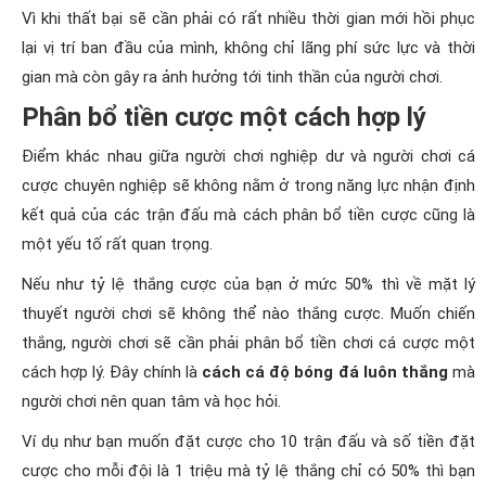
Vì khi thất bại sẽ cần phải có rất nhiều thời gian mới hồi phục
lại vị trí ban đầu của mình, không chỉ lãng phí sức lực và thời
gian mà còn gây ra ảnh hưởng tới tinh thần của người chơi.
Phân bổ tiền cược một cách hợp lý
Điểm khác nhau giữa người chơi nghiệp dư và người chơi cá
cược chuyên nghiệp sẽ không nằm ở trong năng lực nhận định
kết quả của các trận đấu mà cách phân bổ tiền cược cũng là
một yếu tố rất quan trọng.
Nếu như tỷ lệ thắng cược của bạn ở mức 50% thì về mặt lý
thuyết người chơi sẽ không thể nào thắng cược. Muốn chiến
thắng, người chơi sẽ cần phải phân bổ tiền chơi cá cược một
cách hợp lý. Đây chính là
cách cá độ bóng đá luôn thắng
mà
người chơi nên quan tâm và học hỏi.
Ví dụ như bạn muốn đặt cược cho 10 trận đấu và số tiền đặt
cược cho mỗi đội là 1 triệu mà tỷ lệ thắng chỉ có 50% thì bạn