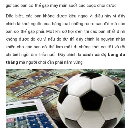
giờ các bạn có thể gặp may mắn suốt các cuộc chơi được.
Đặc biệt, các bạn không được kiêu ngạo vì điều này vì đây
chính là khởi nguồn của hàng loạt những rủi ro sau đó mà các
bạn có thể gặp phải. Một khi cơ hội đến thì các bạn nhất định
không được do dự vì nếu do dự thì đây chính là nguyên nhân
khiến cho các bạn có thể làm mất đi những thời cơ tốt và rồi
chỉ biết ngồi ôm tiếc nuối. Đây chính là
cách cá độ bóng đá
thắng
mà người chơi cần phải nắm vững.