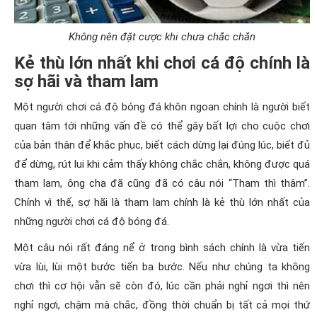
Không nên đặt cược khi chưa chắc chắn
Kẻ thù lớn nhất khi chơi cá độ chính là
sợ hãi và tham lam
Một người chơi cá độ bóng đá khôn ngoan chính là người biết
quan tâm tới những vấn đề có thể gây bất lợi cho cuộc chơi
của bản thân để khắc phục, biết cách dừng lại đúng lúc, biết đủ
để dừng, rút lui khi cảm thấy không chắc chắn, không được quá
tham lam, ông cha đã cũng đã có câu nói “Tham thì thâm”.
Chính vì thế, sợ hãi là tham lam chính là kẻ thù lớn nhất của
những người chơi cá độ bóng đá.
Một câu nói rất đáng nể ở trong bình sách chính là vừa tiến
vừa lùi, lùi một bước tiến ba bước. Nếu như chúng ta không
chơi thì cơ hội vẫn sẽ còn đó, lúc cần phải nghỉ ngơi thì nên
nghỉ ngơi, chậm mà chắc, đồng thời chuẩn bị tất cả mọi thứ