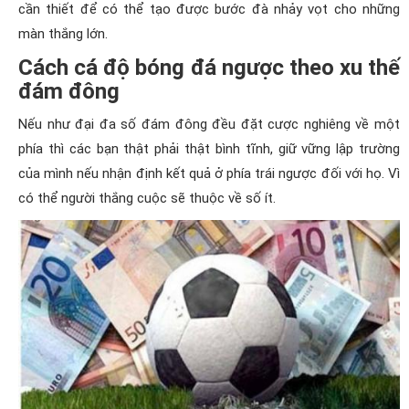
cần thiết để có thể tạo được bước đà nhảy vọt cho những
màn thắng lớn.
Cách cá độ bóng đá ngược theo xu thế
đám đông
Nếu như đại đa số đám đông đều đặt cược nghiêng về một
phía thì các bạn thật phải thật bình tĩnh, giữ vững lập trường
của mình nếu nhận định kết quả ở phía trái ngược đối với họ. Vì
có thể người thắng cuộc sẽ thuộc về số ít.