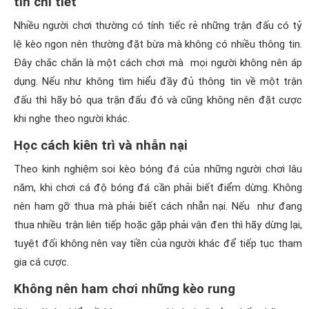
tin chi tiết
Nhiều người chơi thường có tính tiếc rẻ những trận đấu có tỷ
lệ kèo ngon nên thường đặt bừa mà không có nhiều thông tin.
Đây chắc chắn là một cách chơi mà mọi người không nên áp
dụng. Nếu như không tìm hiểu đầy đủ thông tin về một trận
đấu thì hãy bỏ qua trận đấu đó và cũng không nên đặt cược
khi nghe theo người khác.
Học cách kiên trì và nhẫn nại
Theo kinh nghiệm soi kèo bóng đá của những người chơi lâu
năm, khi chơi cá độ bóng đá cần phải biết điểm dừng. Không
nên ham gỡ thua mà phải biết cách nhẫn nại. Nếu như đang
thua nhiều trận liên tiếp hoặc gặp phải vận đen thì hãy dừng lại,
tuyệt đối không nên vay tiền của người khác để tiếp tục tham
gia cá cược.
Không nên ham chơi những kèo rung