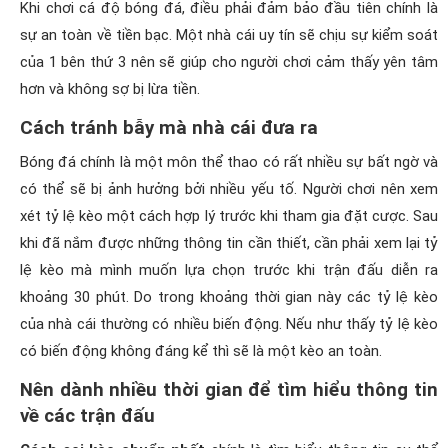
Khi chơi cá độ bóng đá, điều phải đảm bảo đầu tiên chính là
sự an toàn về tiền bạc. Một nhà cái uy tín sẽ chịu sự kiểm soát
của 1 bên thứ 3 nên sẽ giúp cho người chơi cảm thấy yên tâm
hơn và không sợ bị lừa tiền.
Cách tránh bẫy mà nhà cái đưa ra
Bóng đá chính là một môn thể thao có rất nhiều sự bất ngờ và
có thể sẽ bị ảnh hưởng bởi nhiều yếu tố. Người chơi nên xem
xét tỷ lệ kèo một cách hợp lý trước khi tham gia đặt cược. Sau
khi đã nắm được những thông tin cần thiết, cần phải xem lại tỷ
lệ kèo mà mình muốn lựa chọn trước khi trận đấu diễn ra
khoảng 30 phút. Do trong khoảng thời gian này các tỷ lệ kèo
của nhà cái thường có nhiều biến động. Nếu như thấy tỷ lệ kèo
có biến động không đáng kể thì sẽ là một kèo an toàn.
Nên dành nhiều thời gian để tìm hiểu thông tin
về các trận đấu