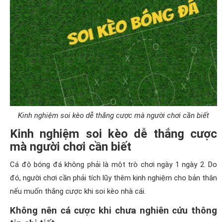
Kinh nghiệm soi kèo dễ thắng cược mà người chơi cần biết
Kinh nghiệm soi kèo dễ thắng cược
mà người chơi cần biết
Cá độ bóng đá không phải là một trò chơi ngày 1 ngày 2. Do
đó, người chơi cần phải tích lũy thêm kinh nghiệm cho bản thân
nếu muốn thắng cược khi soi kèo nhà cái.
Không nên cá cược khi chưa nghiên cứu thông