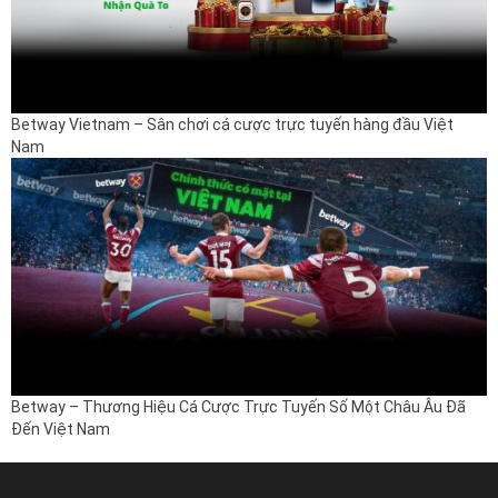
Betway Vietnam – Sân chơi cá cược trực tuyến hàng đầu Việt
Nam
Betway – Thương Hiệu Cá Cược Trực Tuyến Số Một Châu Âu Đã
Đến Việt Nam