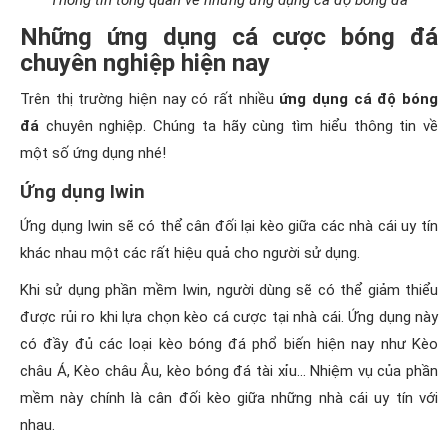
Những ứng dụng cá cược bóng đá
chuyên nghiệp hiện nay
Trên thị trường hiện nay có rất nhiều
ứng dụng cá độ bóng
đá
chuyên nghiệp. Chúng ta hãy cùng tìm hiểu thông tin về
một số ứng dụng nhé!
Ứng dụng Iwin
Ứng dụng Iwin sẽ có thể cân đối lại kèo giữa các nhà cái uy tín
khác nhau một các rất hiệu quả cho người sử dụng.
Khi sử dụng phần mềm Iwin, người dùng sẽ có thể giảm thiểu
được rủi ro khi lựa chọn kèo cá cược tại nhà cái. Ứng dụng này
có đầy đủ các loại kèo bóng đá phổ biến hiện nay như Kèo
châu Á, Kèo châu Âu, kèo bóng đá tài xỉu… Nhiệm vụ của phần
mềm này chính là cân đối kèo giữa những nhà cái uy tín với
nhau.