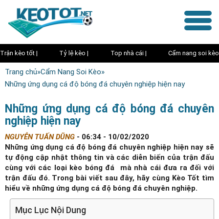
Trận kèo tốt |
Tỷ lệ kèo |
Top nhà cái |
Cẩm nang soi kèo
Trang chủ
»
Cẩm Nang Soi Kèo
»
Những ứng dụng cá độ bóng đá chuyên nghiệp hiện nay
Những ứng dụng cá độ bóng đá chuyên
nghiệp hiện nay
NGUYỄN TUẤN DŨNG
-
06:34 - 10/02/2020
Những ứng dụng cá độ bóng đá chuyên nghiệp hiện nay sẽ
tự động cập nhật thông tin và các diễn biến của trận đấu
cùng với các loại kèo bóng đá mà nhà cái đưa ra đối với
trận đấu đó. Trong bài viết sau đây, hãy cùng Kèo Tốt tìm
hiểu về những ứng dụng cá độ bóng đá chuyên nghiệp.
Mục Lục Nội Dung