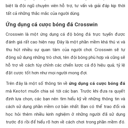
biệt là đội ngũ chuyên viên hỗ trợ, tư vấn và giải đáp kịp thời
tất cả những thắc mắc của người dùng.
Ứng dụng cá cược bóng đá Crosswin
Crosswin là một ứng dụng cá độ bóng đá trực tuyến được
đánh giá rất cao hiện nay. Đây là một phần mềm khá thú vị và
thu hút nhiều sự quan tâm của người chơi. Crosswin sẽ tự
động sử dụng những trò chơi, tên đội bóng phù hợp và cũng sẽ
hỗ trợ về cách tùy chỉnh các chiến lược cá độ hiệu quả; tỷ lệ
đặt cược tốt hơn như mọi người mong đợi.
Trên đây là một số thông tin về
ứng dụng cá cược bóng đá
mà Keotot muốn chia sẻ tới các bạn. Trước khi đưa ra quyết
định lựa chọn, các bạn nên tìm hiểu kỹ về những thông tin và
cách sử dụng phần mềm cơ bản nhất. Bạn có thể trao đổi và
học hỏi thêm nhiều kinh nghiệm ở những người đã sử dụng
trước đó rồi để hiểu rõ hơn về cách chơi trong phần mềm đó.