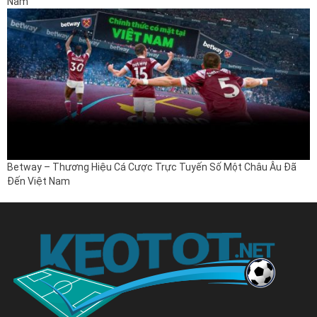
Nam
Betway – Thương Hiệu Cá Cược Trực Tuyến Số Một Châu Âu Đã
Đến Việt Nam