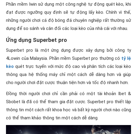
Phần mềm Iwin sử dụng một công nghệ tự động quét kèo, khi
đạt được ngưỡng quy định sẽ tự động lấy kèo. Chính vì thế,
những người chơi cá độ bóng đá chuyên nghiệp rất thường sử
dụng để so sánh và cân đối các loại kèo của nhà cái với nhau.
Ứng dụng Superbet pro
Superbet pro là một ứng dụng được xây dựng bởi công ty
4Lowin của Malaysia. Phần mềm Superbet pro thường có
tỷ lệ
kèo
quét trực tuyến với mức độ cao và phân tích các loại kèo
thông qua hệ thống máy chỉ một cách dễ dàng hơn và giúp
cho người chơi đặt cược thuận tiện hơn và tốc độ nhanh hơn.
Đồng thời người chơi chỉ cần phải có một tài khoản Ibet &
Sbobet là đã có thể tham gia đặt cược. Superbet pro thiết lập
thông tin một cách rất khoa học và bất kỳ người chơi nào cũng
có thể tham khảo thông tin một cách dễ dàng.