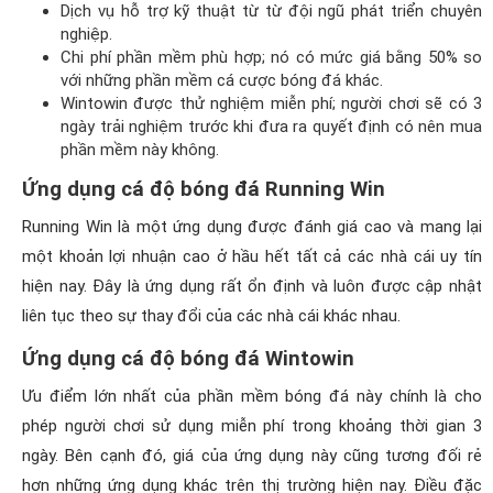
Dịch vụ hỗ trợ kỹ thuật từ từ đội ngũ phát triển chuyên
nghiệp.
Chi phí phần mềm phù hợp; nó có mức giá bằng 50% so
với những phần mềm cá cược bóng đá khác.
Wintowin được thử nghiệm miễn phí; người chơi sẽ có 3
ngày trải nghiệm trước khi đưa ra quyết định có nên mua
phần mềm này không.
Ứng dụng cá độ bóng đá Running Win
Running Win là một ứng dụng được đánh giá cao và mang lại
một khoản lợi nhuận cao ở hầu hết tất cả các nhà cái uy tín
hiện nay. Đây là ứng dụng rất ổn định và luôn được cập nhật
liên tục theo sự thay đổi của các nhà cái khác nhau.
Ứng dụng cá độ bóng đá Wintowin
Ưu điểm lớn nhất của phần mềm bóng đá này chính là cho
phép người chơi sử dụng miễn phí trong khoảng thời gian 3
ngày. Bên cạnh đó, giá của ứng dụng này cũng tương đối rẻ
hơn những ứng dụng khác trên thị trường hiện nay. Điều đặc