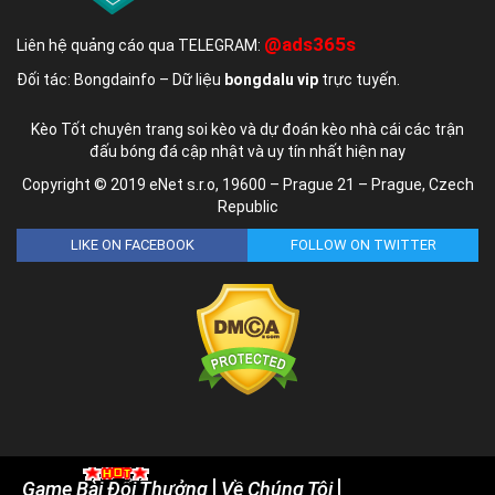
@ads365s
Liên hệ quảng cáo qua TELEGRAM:
Đối tác: Bongdainfo – Dữ liệu
bongdalu vip
trực tuyến.
Kèo Tốt chuyên trang soi kèo và dự đoán kèo nhà cái các trận
đấu bóng đá cập nhật và uy tín nhất hiện nay
Copyright © 2019 eNet s.r.o, 19600 – Prague 21 – Prague, Czech
Republic
LIKE ON FACEBOOK
FOLLOW ON TWITTER
Game Bài Đổi Thưởng
Về Chúng Tôi