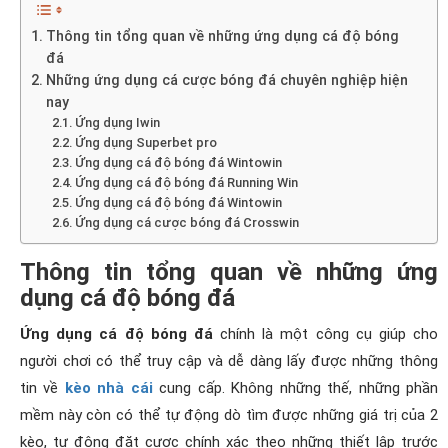
Thông tin tổng quan về những ứng dụng cá độ bóng
đá
Những ứng dụng cá cược bóng đá chuyên nghiệp hiện
nay
Ứng dụng Iwin
Ứng dụng Superbet pro
Ứng dụng cá độ bóng đá Wintowin
Ứng dụng cá độ bóng đá Running Win
Ứng dụng cá độ bóng đá Wintowin
Ứng dụng cá cược bóng đá Crosswin
Thông tin tổng quan về những ứng
dụng cá độ bóng đá
Ứng dụng cá độ bóng đá
chính là một công cụ giúp cho
người chơi có thể truy cập và dễ dàng lấy được những thông
tin về
kèo nhà cái
cung cấp. Không những thế, những phần
mềm này còn có thể tự động dò tìm được những giá trị của 2
kèo, tự động đặt cược chính xác theo những thiết lập trước