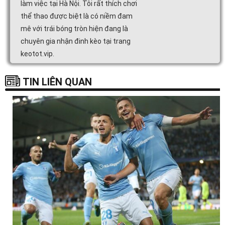
làm việc tại Hà Nội. Tôi rất thích chơi
thể thao được biệt là có niềm đam
mê với trái bóng tròn hiện đang là
chuyên gia nhận đinh kèo tại trang
keotot.vip.
TIN LIÊN QUAN