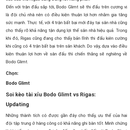
Đến với trận đấu sắp tới, Bodo Glimt sẽ thi đấu trên cương vị
là đội chủ nhà nên có điều kiện thuận lợi hơn nhằm gia tăng
sức mạnh. Thực tế, với 4 trận bất bại mới đây tại sân nhà cũng
cho thấy rõ khả năng tận dụng lợi thế sân nhà hiệu quả. Trong
khi đó, Rigas cũng đang cho thấy bản lĩnh thi đấu kiên cường
khi cũng có 4 trận bất bại trên sân khách. Do vậy, dựa vào điều
kiện thuận lợi hơn về sân đấu thì chiến thắng sẽ nghiêng về
Bodo Glimt.
Chọn:
Bodo Glimt
Soi kèo tài xỉu Bodo Glimt vs Rigas:
Updating
Những thành tích có được gần đây cho thấy, ưu thế của hai
đội tập trung ở hàng công có khả năng ghi bàn tốt. Minh chứng