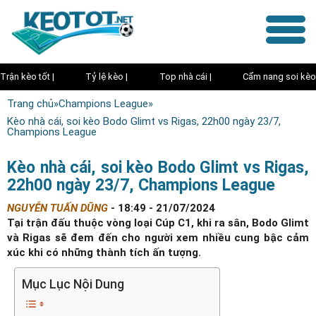
Trận kèo tốt |
Tỷ lệ kèo |
Top nhà cái |
Cẩm nang soi kèo
Trang chủ
»
Champions League
»
Kèo nhà cái, soi kèo Bodo Glimt vs Rigas, 22h00 ngày 23/7,
Champions League
Kèo nhà cái, soi kèo Bodo Glimt vs Rigas,
22h00 ngày 23/7, Champions League
NGUYỄN TUẤN DŨNG
-
18:49 - 21/07/2024
Tại trận đấu thuộc vòng loại Cúp C1, khi ra sân, Bodo Glimt
và Rigas sẽ đem đến cho người xem nhiều cung bậc cảm
xúc khi có những thành tích ấn tượng.
Mục Lục Nội Dung