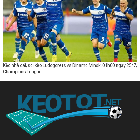
Kèo nhà cái, soi kèo Ludogorets vs Dinamo Minsk, 01h00 ngày 25/7,
Champions League