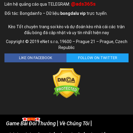
@ads365s
Liên hệ quảng cáo qua TELEGRAM:
Đối tác: Bongdainfo – Dữ liệu
bongdalu vip
trực tuyến.
Kèo Tốt chuyên trang soi kèo và dự đoán kèo nhà cái các trận
đấu bóng đá cập nhật và uy tín nhất hiện nay
Copyright © 2019 eNet s.r.o, 19600 – Prague 21 – Prague, Czech
Republic
LIKE ON FACEBOOK
FOLLOW ON TWITTER
Game Bài Đổi Thưởng
Về Chúng Tôi