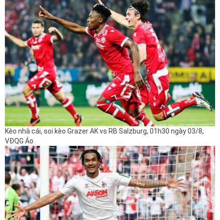
Kèo nhà cái, soi kèo Grazer AK vs RB Salzburg, 01h30 ngày 03/8,
VĐQG Áo