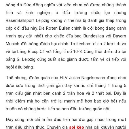
bóng đá Đức đồng nghĩa với việc chưa có được những thành
tích và kinh nghiệm ở đấu trường châu lục nhưng
RasenBallsport Leipzig không vì thế mà bị đánh giá thấp trong
cặp đối đầu này. Die Roten Bullen chính là đội bóng đang cạnh
tranh gay gắt nhất cho chiếc đĩa bạc Bundesliga với Bayern
Munich-đội bóng đánh bại chính Tottenham ở cả 2 lượt đi và
về tại bảng B cúp C1 với tổng tỉ số 10-3. Cùng thời điểm đó tại
bảng G, Leipzig cũng xuất sắc giành được tấm vé đi tiếp với
ngôi đầu bảng.
Thế nhưng, đoàn quân của HLV Julian Nagelsmann đang chơi
dưới sức trong thời gian gần đây khi họ chỉ thắng 1 trong 5
trận đấu gần nhất bên cạnh 2 trận hòa và 2 thất bại. Đây là
thời điểm mà họ cần trở lại mạnh mẽ hơn bao giờ hết nếu
muốn có những bước tiến xa hơn đấu trường quốc nội.
Đây cũng mới chỉ là lần đầu tiên hai đội gặp nhau trong một
trận đấu chính thức. Chuyên gia
soi kèo
nhà cái khuyên người