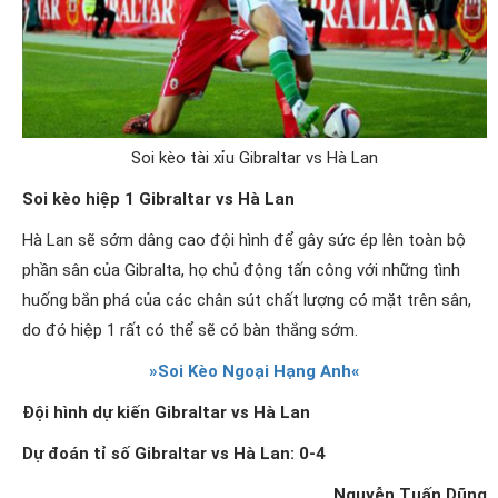
Soi kèo tài xỉu Gibraltar vs Hà Lan
Soi kèo hiệp 1 Gibraltar vs Hà Lan
Hà Lan sẽ sớm dâng cao đội hình để gây sức ép lên toàn bộ
phần sân của Gibralta, họ chủ động tấn công với những tình
huống bắn phá của các chân sút chất lượng có mặt trên sân,
do đó hiệp 1 rất có thể sẽ có bàn thắng sớm.
»Soi Kèo Ngoại Hạng Anh«
Đội hình dự kiến Gibraltar vs Hà Lan
Dự đoán tỉ số Gibraltar vs Hà Lan: 0-4
Nguyễn Tuấn Dũng