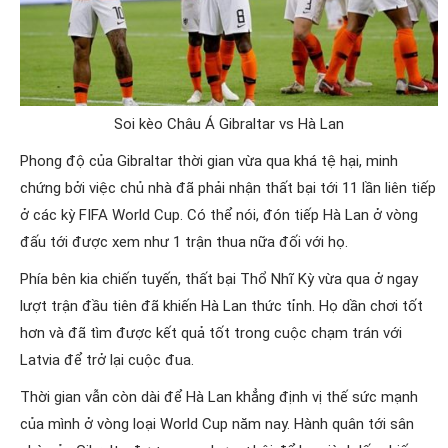
Soi kèo Châu Á Gibraltar vs Hà Lan
Phong độ của Gibraltar thời gian vừa qua khá tệ hại, minh
chứng bởi việc chủ nhà đã phải nhận thất bại tới 11 lần liên tiếp
ở các kỳ FIFA World Cup. Có thể nói, đón tiếp Hà Lan ở vòng
đấu tới được xem như 1 trận thua nữa đối với họ.
Phía bên kia chiến tuyến, thất bại Thổ Nhĩ Kỳ vừa qua ở ngay
lượt trận đầu tiên đã khiến Hà Lan thức tỉnh. Họ dần chơi tốt
hơn và đã tìm được kết quả tốt trong cuộc chạm trán với
Latvia để trở lại cuộc đua.
Thời gian vẫn còn dài để Hà Lan khẳng định vị thế sức mạnh
của mình ở vòng loại World Cup năm nay. Hành quân tới sân