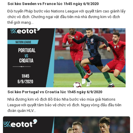
Soi kèo Sweden vs France lúc 1h45 ngày 6/9/2020
Đội tuyển Pháp bước vào Nations League với quyết tâm cao giành lấy
chức vô địch. Chướng ngại vật đầu tiên mà nhà đương kim vô địch
thế giới mang...
Soi kèo Portugal vs Croatia lúc 1h45 ngày 6/9/2020
Nhà đương kim vô địch Bồ Đào Nha bước vào mùa giải Nations
League với quyết tâm bảo vệ chức vô địch. Ngay vòng đấu đầu tiên
đoàn quân HLV...