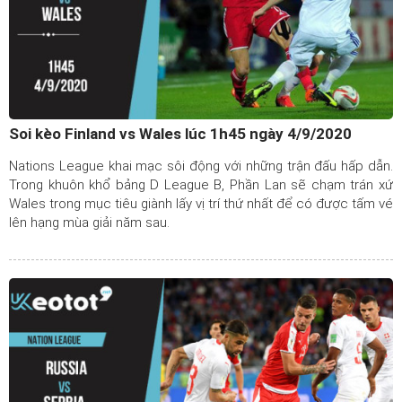
Soi kèo Finland vs Wales lúc 1h45 ngày 4/9/2020
Nations League khai mạc sôi động với những trận đấu hấp dẫn.
Trong khuôn khổ bảng D League B, Phần Lan sẽ chạm trán xứ
Wales trong mục tiêu giành lấy vị trí thứ nhất để có được tấm vé
lên hạng mùa giải năm sau.