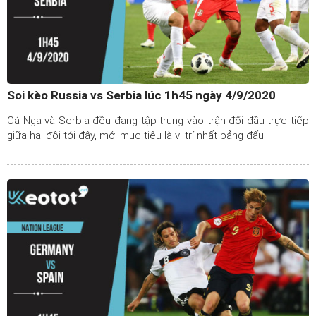
Soi kèo Russia vs Serbia lúc 1h45 ngày 4/9/2020
Cả Nga và Serbia đều đang tập trung vào trận đối đầu trực tiếp
giữa hai đội tới đây, mới mục tiêu là vị trí nhất bảng đấu.