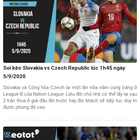
Soi kèo Slovakia vs Czech Republic lúc 1h45 ngày
5/9/2020
Slovakia và Cộng hòa Czech lại một lần nữa nằm cùng bảng ở
League B của Nation League. Liệu đội chủ nhà có thể lấy lại sau
2 trận thua ở giải đấu lần trước hay đội khách sẽ tiếp tục duy trì
được phong độ cao.