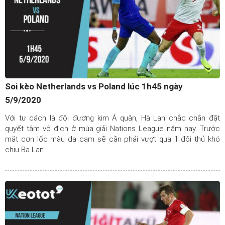
Soi kèo Netherlands vs Poland lúc 1h45 ngày
5/9/2020
Với tư cách là đội đương kim Á quân, Hà Lan chắc chắn đặt
quyết tâm vô địch ở mùa giải Nations League năm nay. Trước
mắt cơn lốc màu da cam sẽ cần phải vượt qua 1 đối thủ khó
chịu Ba Lan.