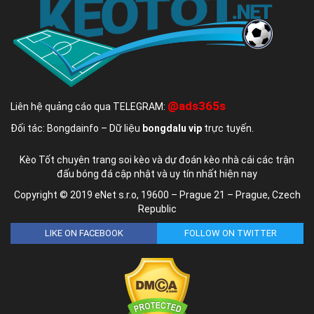
World Cup – Giải vô địch bóng đá thế giới: Đây được
biết đến là giải đấu lớn nhất hành tinh, hội tụ tất cả
những đội bóng lớn, những siêu sao bóng đá hàng đầu
trên thế giới. Giải đấu này được Liên đoàn bóng đá thế
giới tổ chức 4 năm 1 lần. Chỉ những đội tuyển bóng đá
quốc gia là thành viên của Liên đoàn bóng đá thế giới và
@ads365s
có thành tích thi đấu xuất sắc mới được
tham gia tranh
Liên hệ quảng cáo qua TELEGRAM:
tài đá từ vòng loại cho đến vòng Chung kết.
Đối tác: Bongdainfo – Dữ liệu
bongdalu vip
trực tuyến.
Euro – Giải vô địch bóng đá châu Âu: Đây là một giải đấu
do Liên đoàn bóng đá châu Âu tổ chức 4 năm 1 lần dành
Kèo Tốt chuyên trang soi kèo và dự đoán kèo nhà cái các trận
cho những đội tuyển quốc gia có thành tích thi đấu xuất
đấu bóng đá cập nhật và uy tín nhất hiện nay
sắc thuộc Liên đoàn bóng đá châu Âu.
Copyright © 2019 eNet s.r.o, 19600 – Prague 21 – Prague, Czech
Asian Cup – Giải vô địch bóng đá châu Á: Liên đoàn
Republic
bóng đá Châu Á tổ chức Asian Cup 4 năm 1 lần dành cho
các đội tuyển quốc gia thành viên. Theo đánh giá chung
LIKE ON FACEBOOK
FOLLOW ON TWITTER
của giới chuyên môn cũng như những người hâm mộ
bóng đá, đây chính là một giải đấu hội tụ rất nhiều đội
bóng lớn. Asian Cup 2019 đã có 24 đội tuyển tham gia
tranh tài.
Copa America –
Cúp bóng đá Nam Mỹ: Đây là giải đấu