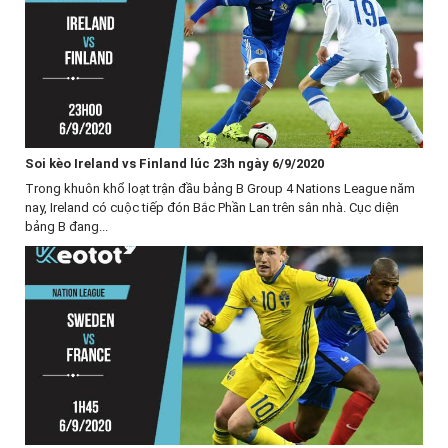
Soi kèo Ireland vs Finland lúc 23h ngày 6/9/2020
Trong khuôn khổ loạt trận đầu bảng B Group 4 Nations League năm
nay, Ireland có cuộc tiếp đón Bắc Phần Lan trên sân nhà. Cục diện
bảng B đang...