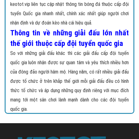
keotot.vip liên tục cập nhật thông tin bóng đá thuộc cấp đội
tuyển Quốc gia nhanh nhất, chính xác nhất giúp người chơi
nhận định và dự đoán kèo nhà cái hiệu quả.
Thông tin về những giải đấu lớn nhất
thế giới thuộc cấp đội tuyển quốc gia
So với những giải đấu khác thì các giải đấu cấp đội tuyển
quốc gia luôn nhận được sự quan tâm và yêu thích nhiều hơn
của đông đảo người hâm mộ. Hàng năm, có rất nhiều giải đấu
được tổ chức ở trên khắp thế giới mỗi giải đấu đều có hình
thức tổ chức và áp dụng những quy định riêng với mục đích
mang tới một sân chơi lành mạnh dành cho các đội tuyển
quốc gia.
Những giải đấu lớn nhất thế giới thuộc cấp đội tuyển quốc
gia nhận được nhiều sự quan tâm của người hâm mộ bao
gồm: