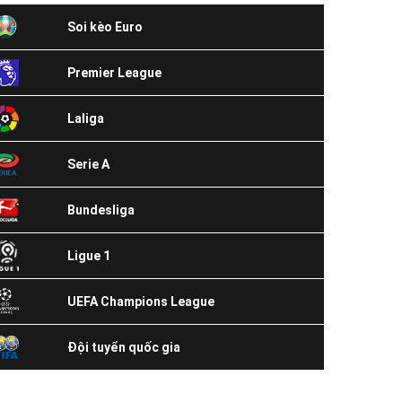
Soi kèo Euro
Premier League
Laliga
Serie A
Bundesliga
Ligue 1
UEFA Champions League
Đội tuyển quốc gia