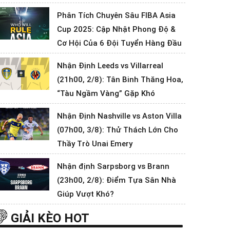
Phân Tích Chuyên Sâu FIBA Asia
Cup 2025: Cập Nhật Phong Độ &
Cơ Hội Của 6 Đội Tuyển Hàng Đầu
Nhận Định Leeds vs Villarreal
(21h00, 2/8): Tân Binh Thăng Hoa,
“Tàu Ngầm Vàng” Gặp Khó
Nhận Định Nashville vs Aston Villa
(07h00, 3/8): Thử Thách Lớn Cho
Thầy Trò Unai Emery
Nhận định Sarpsborg vs Brann
(23h00, 2/8): Điểm Tựa Sân Nhà
Giúp Vượt Khó?
GIẢI KÈO HOT