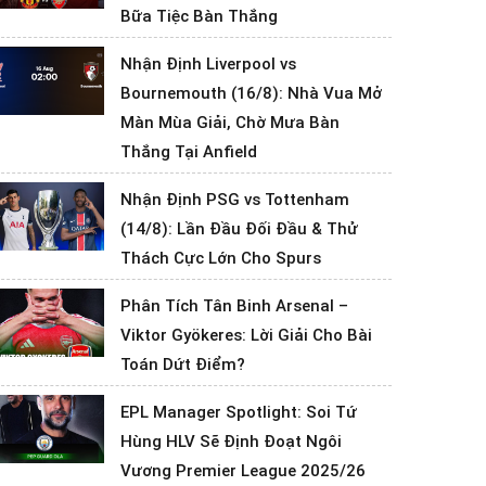
Bữa Tiệc Bàn Thắng
Nhận Định Liverpool vs
Bournemouth (16/8): Nhà Vua Mở
Màn Mùa Giải, Chờ Mưa Bàn
Thắng Tại Anfield
Nhận Định PSG vs Tottenham
(14/8): Lần Đầu Đối Đầu & Thử
Thách Cực Lớn Cho Spurs
Phân Tích Tân Binh Arsenal –
Viktor Gyökeres: Lời Giải Cho Bài
Toán Dứt Điểm?
EPL Manager Spotlight: Soi Tứ
Hùng HLV Sẽ Định Đoạt Ngôi
Vương Premier League 2025/26