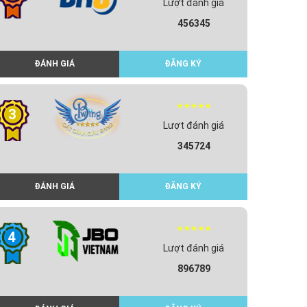
Lượt đánh giá
456345
ĐÁNH GIÁ
ĐĂNG KÝ
3
Lượt đánh giá
345724
ĐÁNH GIÁ
ĐĂNG KÝ
4
Lượt đánh giá
896789