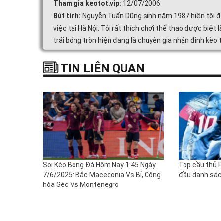
Tham gia keotot.vip:
12/07/2006
Bút tính:
Nguyễn Tuấn Dũng sinh năm 1987 hiện tôi đ
việc tại Hà Nội. Tôi rất thích chơi thể thao được biệt
trái bóng tròn hiện đang là chuyên gia nhận đinh kèo t
TIN LIÊN QUAN
Soi Kèo Bóng Đá Hôm Nay 1:45 Ngày
Top cầu thủ P
7/6/2025: Bắc Macedonia Vs Bỉ, Cộng
đầu danh sá
hòa Séc Vs Montenegro