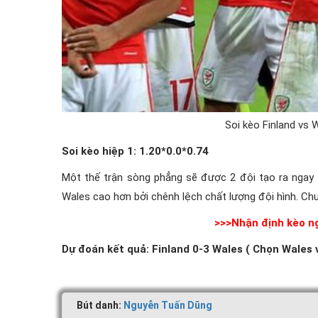
Soi kèo Finland vs 
Soi kèo hiệp 1: 1.20*0.0*0.74
Một thế trận sòng phẳng sẽ được 2 đội tạo ra ngay 
Wales cao hơn bởi chênh lệch chất lượng đội hình. Ch
>>>Nhận định kèo ng
Dự đoán kết quả: Finland 0-3 Wales ( Chọn Wales 
Bút danh:
Nguyễn Tuấn Dũng