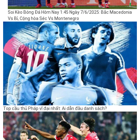
Soi Kèo Bóng Đá Hôm Nay 1:45 Ngày 7/6/2025: Bắc Macedonia
Vs Bỉ, Cộng hòa Séc Vs Montenegro
Top cầu thủ Pháp vĩ đại nhất: Ai dẫn đầu danh sách?