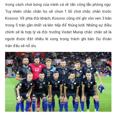
trong cách chơi bóng của mình cả về tấn công lẫn phòng ngự.
Tuy nhiên chắc chắn họ sẽ chọn 1 lối chơi chắc chắn trước
Kosovo. Về phía đội khách, Kosovo cũng chỉ ghi vỏn vẹn 3 bàn
trong 5 trận gần nhất và liên tiếp để thủng lưới. Những sự điều
chỉnh sẽ là hợp lý và đội trưởng Vedat Muriqi chắc chắn sẽ là
người được đặt nhiều kì vọng trọng trách ghi bàn. Dự đoán
trận đấu sẽ nổ xỉu.