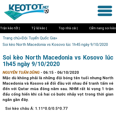
Trận kèo tốt |
Tỷ lệ kèo |
Top nhà cái |
Cẩm nang soi kèo
Trang chủ
»
Đội Tuyển Quốc Gia
»
Soi kèo North Macedonia vs Kosovo lúc 1h45 ngày 9/10/2020
Soi kèo North Macedonia vs Kosovo lúc
1h45 ngày 9/10/2020
NGUYỄN TUẤN DŨNG
-
06:15 - 06/10/2020
Mặc dù không phải là những đội bóng tên tuổi nhưng North
Macedonia và Kosovo sẽ đối đầu với nhau để tranh tấm vé
đến với Qatar mùa đông năm sau. NHM rất kì vọng 1 trận
đấu cống hiến khi cả hai có bước nhảy vọt trong thời gian
ngắn gần đây.
Soi kèo châu Á: 1.11*0.0/0.5*0.77