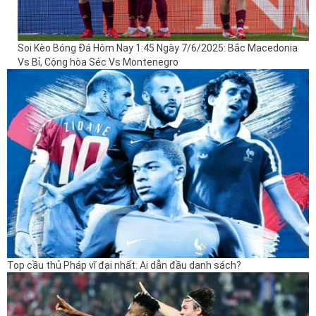
Soi Kèo Bóng Đá Hôm Nay 1:45 Ngày 7/6/2025: Bắc Macedonia
Vs Bỉ, Cộng hòa Séc Vs Montenegro
Top cầu thủ Pháp vĩ đại nhất: Ai dẫn đầu danh sách?