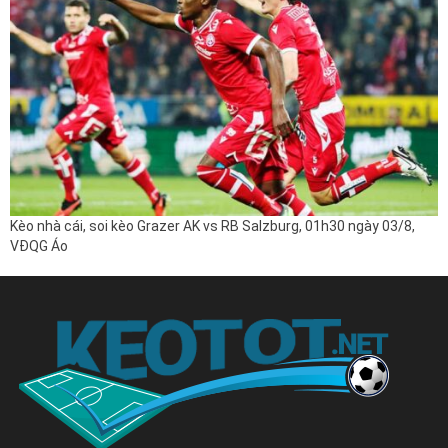
Kèo nhà cái, soi kèo Grazer AK vs RB Salzburg, 01h30 ngày 03/8,
VĐQG Áo