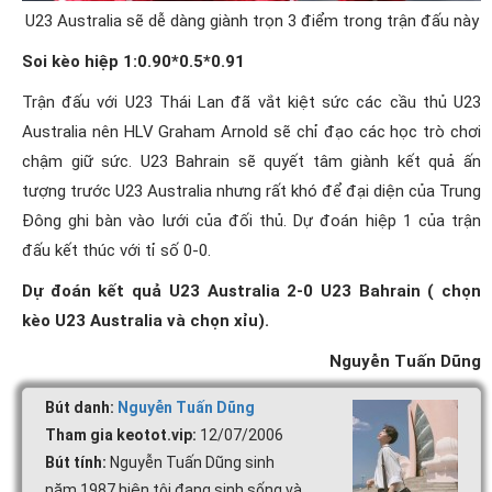
U23 Australia sẽ dễ dàng giành trọn 3 điểm trong trận đấu này
Soi kèo hiệp 1:0.90*0.5*0.91
Trận đấu với U23 Thái Lan đã vắt kiệt sức các cầu thủ U23
Australia nên HLV Graham Arnold sẽ chỉ đạo các học trò chơi
chậm giữ sức. U23 Bahrain sẽ quyết tâm giành kết quả ấn
tượng trước U23 Australia nhưng rất khó để đại diện của Trung
Đông ghi bàn vào lưới của đối thủ. Dự đoán hiệp 1 của trận
đấu kết thúc với tỉ số 0-0.
Dự đoán kết quả U23 Australia 2-0 U23 Bahrain ( chọn
kèo U23 Australia và chọn xỉu).
Nguyễn Tuấn Dũng
Bút danh:
Nguyễn Tuấn Dũng
Tham gia keotot.vip:
12/07/2006
Bút tính:
Nguyễn Tuấn Dũng sinh
năm 1987 hiện tôi đang sinh sống và