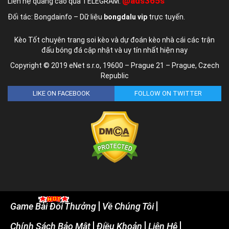
@ads365s
Liên hệ quảng cáo qua TELEGRAM:
Đối tác: Bongdainfo – Dữ liệu
bongdalu vip
trực tuyến.
Kèo Tốt chuyên trang soi kèo và dự đoán kèo nhà cái các trận
đấu bóng đá cập nhật và uy tín nhất hiện nay
Copyright © 2019 eNet s.r.o, 19600 – Prague 21 – Prague, Czech
Republic
LIKE ON FACEBOOK
FOLLOW ON TWITTER
Game Bài Đổi Thưởng
Về Chúng Tôi
Chính Sách Bảo Mật
Điều Khoản
Liên Hệ