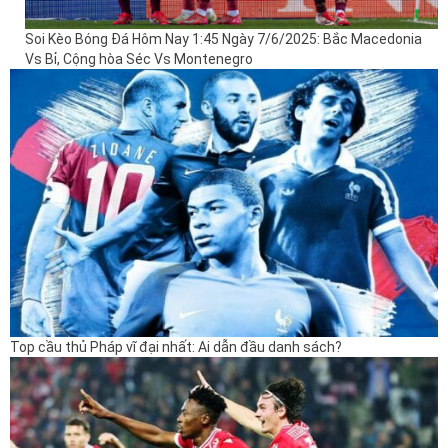
Soi Kèo Bóng Đá Hôm Nay 1:45 Ngày 7/6/2025: Bắc Macedonia
Vs Bỉ, Cộng hòa Séc Vs Montenegro
Top cầu thủ Pháp vĩ đại nhất: Ai dẫn đầu danh sách?