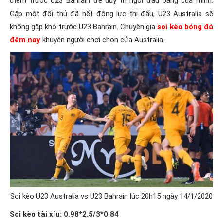
điểm trước U23 Bahrain để duy trì ngôi đầu bảng của mình.
Gặp một đối thủ đã hết động lực thi đấu, U23 Australia sẽ
không gặp khó trước U23 Bahrain. Chuyên gia
soi kèo bóng đá
đêm nay
khuyên người chơi chọn cửa Australia.
Soi kèo U23 Australia vs U23 Bahrain lúc 20h15 ngày 14/1/2020
Soi kèo tài xỉu: 0.98*2.5/3*0.84