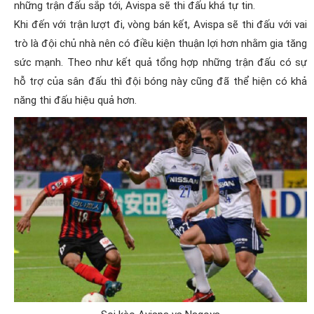
những trận đấu sắp tới, Avispa sẽ thi đấu khá tự tin.
Khi đến với trận lượt đi, vòng bán kết, Avispa sẽ thi đấu với vai
trò là đội chủ nhà nên có điều kiện thuận lợi hơn nhằm gia tăng
sức mạnh. Theo như kết quả tổng hợp những trận đấu có sự
hỗ trợ của sân đấu thì đội bóng này cũng đã thể hiện có khả
năng thi đấu hiệu quả hơn.