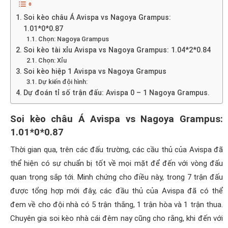
Soi kèo châu Á Avispa vs Nagoya Grampus:
1.01*0*0.87
Chọn: Nagoya Grampus
Soi kèo tài xỉu Avispa vs Nagoya Grampus: 1.04*2*0.84
Chọn: Xỉu
Soi kèo hiệp 1 Avispa vs Nagoya Grampus
Dự kiến đội hình:
Dự đoán tỉ số trận đấu: Avispa 0 – 1 Nagoya Grampus.
Soi kèo châu Á Avispa vs Nagoya Grampus:
1.01*0*0.87
Thời gian qua, trên các đấu trường, các cầu thủ của Avispa đã
thể hiện có sự chuẩn bị tốt về mọi mặt để đến với vòng đấu
quan trọng sắp tới. Minh chứng cho điều này, trong 7 trận đấu
được tổng hợp mới đây, các đầu thủ của Avispa đã có thể
đem về cho đội nhà có 5 trận thắng, 1 trận hòa và 1 trận thua.
Chuyên gia soi kèo nhà cái đêm nay cũng cho rằng, khi đến với