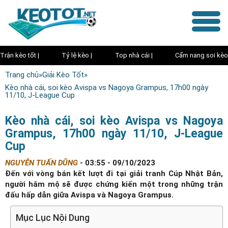
Trận kèo tốt |
Tỷ lệ kèo |
Top nhà cái |
Cẩm nang soi kèo
Trang chủ
»
Giải Kèo Tốt
»
Kèo nhà cái, soi kèo Avispa vs Nagoya Grampus, 17h00 ngày
11/10, J-League Cup
Kèo nhà cái, soi kèo Avispa vs Nagoya
Grampus, 17h00 ngày 11/10, J-League
Cup
NGUYỄN TUẤN DŨNG
-
03:55 - 09/10/2023
Đến với vòng bán kết lượt đi tại giải tranh Cúp Nhật Bản,
người hâm mộ sẽ được chứng kiến một trong những trận
đấu hấp dẫn giữa Avispa và Nagoya Grampus.
Mục Lục Nội Dung