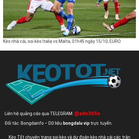
Kèo nhà cái, soi kèo Italia vs Malta, 01h45 ngày 15/10, EURO
@ads365s
Liên hệ quảng cáo qua TELEGRAM:
Đối tác: Bongdainfo – Dữ liệu
bongdalu vip
trực tuyến.
Kèo Tốt chuyên trang soi kèo và dự đoán kèo nhà cái các trận