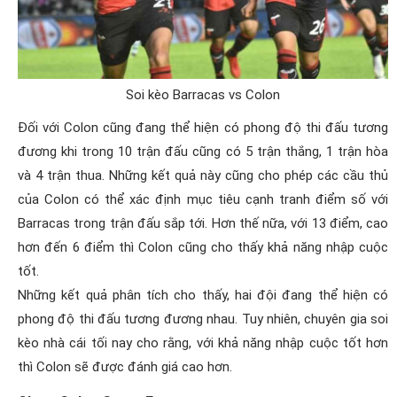
Soi kèo Barracas vs Colon
Đối với Colon cũng đang thể hiện có phong độ thi đấu tương
đương khi trong 10 trận đấu cũng có 5 trận thắng, 1 trận hòa
và 4 trận thua. Những kết quả này cũng cho phép các cầu thủ
của Colon có thể xác định mục tiêu cạnh tranh điểm số với
Barracas trong trận đấu sắp tới. Hơn thế nữa, với 13 điểm, cao
hơn đến 6 điểm thì Colon cũng cho thấy khả năng nhập cuộc
tốt.
Những kết quả phân tích cho thấy, hai đội đang thể hiện có
phong độ thi đấu tương đương nhau. Tuy nhiên, chuyên gia soi
kèo nhà cái tối nay cho rằng, với khả năng nhập cuộc tốt hơn
thì Colon sẽ được đánh giá cao hơn.