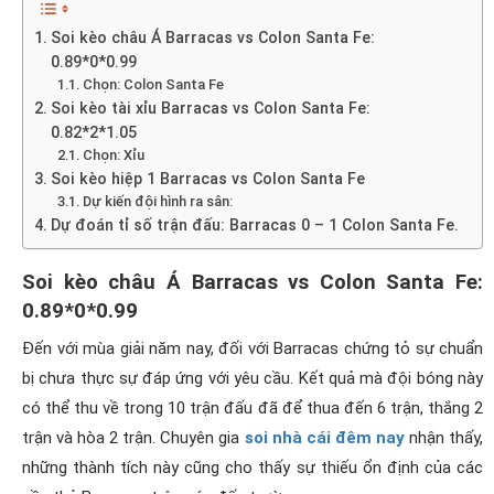
Soi kèo châu Á Barracas vs Colon Santa Fe:
0.89*0*0.99
Chọn: Colon Santa Fe
Soi kèo tài xỉu Barracas vs Colon Santa Fe:
0.82*2*1.05
Chọn: Xỉu
Soi kèo hiệp 1 Barracas vs Colon Santa Fe
Dự kiến đội hình ra sân:
Dự đoán tỉ số trận đấu: Barracas 0 – 1 Colon Santa Fe.
Soi kèo châu Á Barracas vs Colon Santa Fe:
0.89*0*0.99
Đến với mùa giải năm nay, đối với Barracas chứng tỏ sự chuẩn
bị chưa thực sự đáp ứng với yêu cầu. Kết quả mà đội bóng này
có thể thu về trong 10 trận đấu đã để thua đến 6 trận, thắng 2
trận và hòa 2 trận. Chuyên gia
soi nhà cái đêm nay
nhận thấy,
những thành tích này cũng cho thấy sự thiếu ổn định của các