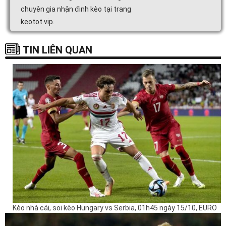
chuyên gia nhận đinh kèo tại trang
keotot.vip.
TIN LIÊN QUAN
Kèo nhà cái, soi kèo Hungary vs Serbia, 01h45 ngày 15/10, EURO