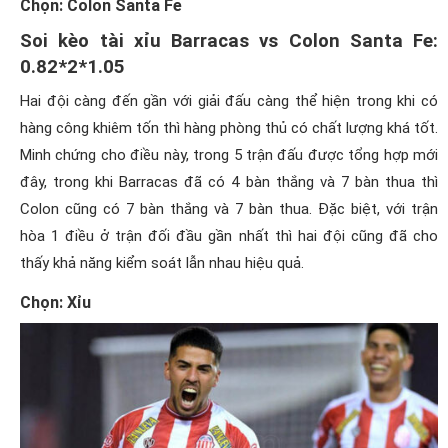
Chọn: Colon Santa Fe
Soi kèo tài xỉu Barracas vs Colon Santa Fe:
0.82*2*1.05
Hai đội càng đến gần với giải đấu càng thể hiện trong khi có
hàng công khiêm tốn thì hàng phòng thủ có chất lượng khá tốt.
Minh chứng cho điều này, trong 5 trận đấu được tổng hợp mới
đây, trong khi Barracas đã có 4 bàn thắng và 7 bàn thua thì
Colon cũng có 7 bàn thắng và 7 bàn thua. Đặc biệt, với trận
hòa 1 điều ở trận đối đầu gần nhất thì hai đội cũng đã cho
thấy khả năng kiểm soát lẫn nhau hiệu quả.
Chọn: Xỉu